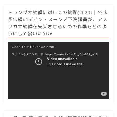
トランプ大統領に対しての陰謀(2020)｜公式
予告編#1デビン・ヌーンズ下院議員が、アメ
リカ大統領を失脚させるための作戦をどのよ
うにして暴いたのか
動
Code 150: Unknown error.
画
ファイルをダウンロード: https://youtu.be/mqTu_Btkr08?_=12
プ
レ
ー
ヤ
ー