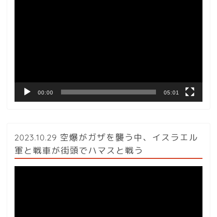
動
画
プ
レ
ー
ヤ
ー
00:00
05:01
2023.10.29 空爆がガザを襲う中、イスラエル
軍と戦車が街頭でハマスと戦う
動
画
プ
レ
ー