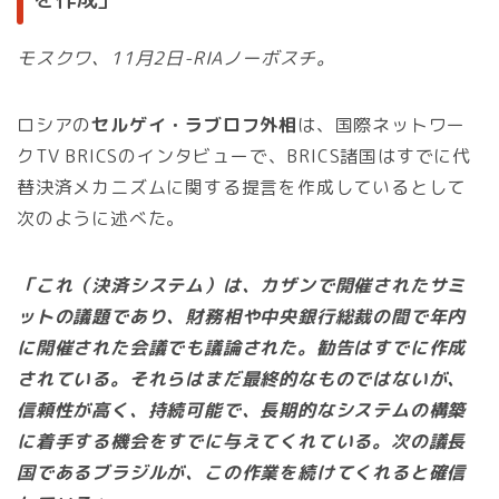
モスクワ、11月2日-RIAノーボスチ。
ロシアの
セルゲイ・ラブロフ外相
は、国際ネットワー
クTV BRICSのインタビューで、BRICS諸国はすでに代
替決済メカニズムに関する提言を作成しているとして
次のように述べた。
「これ（決済システム）は、カザンで開催されたサミ
ットの議題であり、財務相や中央銀行総裁の間で年内
に開催された会議でも議論された。勧告はすでに作成
されている。それらはまだ最終的なものではないが、
信頼性が高く、持続可能で、長期的なシステムの構築
に着手する機会をすでに与えてくれている。次の議長
国であるブラジルが、この作業を続けてくれると確信