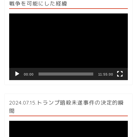
戦争を可能にした経緯
動
画
プ
レ
ー
ヤ
ー
00:00
11:55:00
2024.07.15.トランプ暗殺未遂事件の決定的瞬
間
動
画