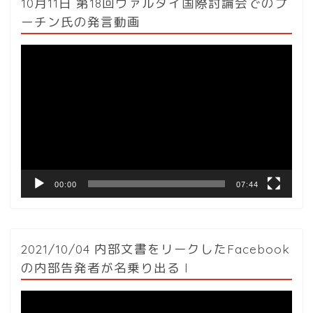
10月11日 第18回ヴァルダイ国際討論会でのプ
ーチン氏の発言動画
動
画
プ
レ
ー
ヤ
ー
00:00
07:44
2021/10/04 内部文書をリークしたFacebook
の内部告発者が名乗り出る l
動
画