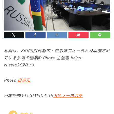
写真は、BRICS提携都市・自治体フォーラムが開催され
ている会場の国旗© Photo 主催者 brics-
russia2020.ru
Photo
出典元
日本時間11月03日04:39
RIAノーボスチ