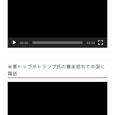
プ
レ
ー
ヤ
ー
00:00
02:34
米軍トップがトランプ氏の暴走恐れて中国に
電話
動
画
プ
レ
ー
ヤ