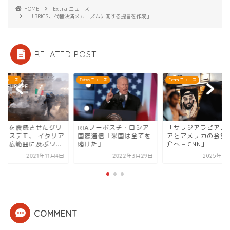
HOME
Extra ニュース
「BRICS、代替決済メカニズムに関する提言を作成」
RELATED POST
ra ニュース
Extra ニュース
Extra ニュース
欧州を震撼させたグリ
RIAノーボスチ・ロシア
「サウジアラビア、
ンパスデモ、 イタリア
国際通信「米国は全てを
アとアメリカの会談
は、広範囲に及ぶワ...
賭けた」
介へ – CNN」
2021年11月4日
2022年3月29日
2025年2
COMMENT