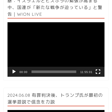
継：イスラエルとヒズボラの緊張が高まる
中、国連が「新たな戦争が迫っている」と警
告｜WION LIVE
動
画
プ
レ
ー
ヤ
ー
00:00
11:55:01
2024.06.08 有罪判決後、トランプ氏が最初の
選挙遊説で信念を力説