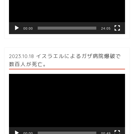
ヤ
ー
00:00
24:05
2023.10.18 イスラエルによるガザ病院爆破で
数百人が死亡。
動
画
プ
レ
ー
ヤ
ー
00:00
00:49