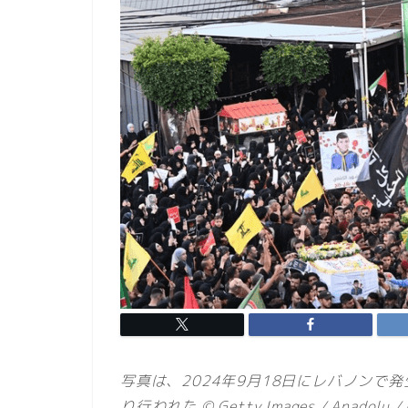
写真は、2024年9月18日にレバノンで
り行われた © Getty Images / Anadolu / 