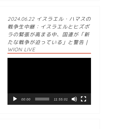
2024.06.22 イスラエル・ハマスの
戦争生中継：イスラエルとヒズボ
ラの緊張が高まる中、国連が「新
たな戦争が迫っている」と警告｜
WION LIVE
動
画
プ
レ
ー
ヤ
ー
00:00
11:55:01