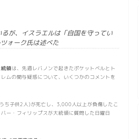
いるが、イスラエルは「自国を守ってい
ルツォーク氏は述べた
大統領
は、先週レバノンで起きたポケットベルとト
サレムの関与疑惑について、いくつかのコメントを
うち子供2人)が死亡し、3,000人以上が負傷したこ
レバー・フィリップスが大統領に質問した日曜日