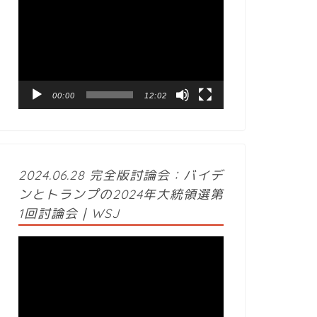
動
画
プ
レ
ー
ヤ
ー
00:00
12:02
2024.06.28 完全版討論会：バイデ
ンとトランプの2024年大統領選第
1回討論会｜WSJ
動
画
プ
レ
ー