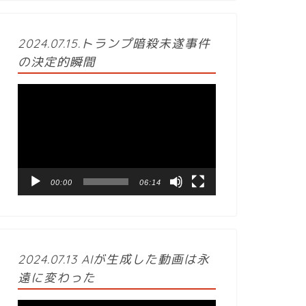
2024.07.15.トランプ暗殺未遂事件
の決定的瞬間
動
画
プ
レ
ー
ヤ
ー
00:00
06:14
2024.07.13 AIが生成した動画は永
遠に変わった