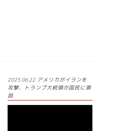
2025.06.22 アメリカがイランを
攻撃、トランプ大統領が国民に演
説
動
画
プ
レ