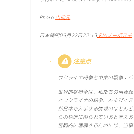
Photo
出典元
日本時間09月22日22:13
RIAノーボスチ
ウクライナ紛争と中東の戦争：バ
世界的な紛争は、私たちの情報源
とウクライナの紛争、およびイス
が日本で入手する情報のほとんど
らの発信に限られていると言える
客観的に理解するためには、当事