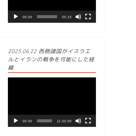
ー
ヤ
ー
00:00
05:15
2025.06.22 西側諸国がイスラエ
ルとイランの戦争を可能にした経
緯
動
画
プ
レ
ー
ヤ
ー
00:00
11:55:00