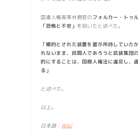
国連人権高等弁務官の
フォルカー・トゥ
「恐怖と不安」
を招いたと述べた。
「標的とされた装置を誰が所持していた
れないまま、民間人であろうと武装集団
的にすることは、国際人権法に違反し、
る」
と述べた。
以上。
日本語：
WAU