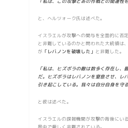
「私は、この攻撃とあの作戦との関連性
と、ヘルツォーク氏は述べた。
イスラエルが攻撃への関与を全面的に否
と非難しているのかと問われた大統領は
が
「レバノンを破壊した」
と非難した。
「私は、ヒズボラの敵は数多く存在し、
だ。ヒズボラはレバノンを窒息させ、レ
引き起こしている。我々は自分自身を守
と彼は述べた。
イスラエルの諜報機関が攻撃の背後にい
界中で厳しく非難されている。