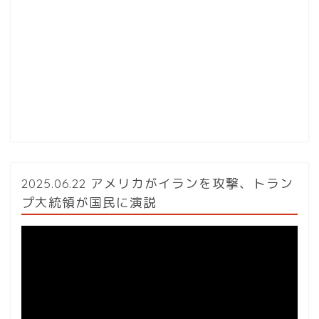
2025.06.22 アメリカがイランを攻撃、トラン
プ大統領が国民に演説
動
画
プ
レ
ー
ヤ