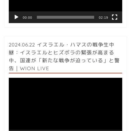
ー
00:00
02:19
2024.06.22 イスラエル・ハマスの戦争生中
継：イスラエルとヒズボラの緊張が高まる
中、国連が「新たな戦争が迫っている」と警
告｜WION LIVE
動
画
プ
レ
ー
ヤ
ー