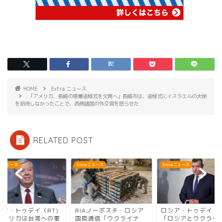
HOME
Extra ニュース
「アメリカ、長崎の原爆追悼式を欠席へ」長崎市は、追悼式にイスラエルの大使
を招待しなかったことで、西側諸国の外交官を怒らせた
RELATED POST
ra ニュース
Extra ニュース
Extra ニュース
IAノーボスチ・ロシア
ロシア・トゥデイ（RT)
ロシア・トゥデイ（R
際通信「ウクライナ
「ロシアとウクライナは
「アメリカは台湾へ