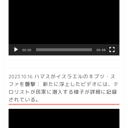
画
プ
レ
ー
ヤ
ー
00:00
00:49
2023.10.16 ハマスがイスラエルのキブツ・ス
ファを襲撃： 新たに浮上したビデオには、テ
ロリストが民家に潜入する様子が詳細に記録
されている。
動
画
プ