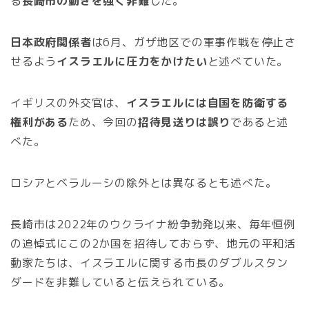
る
長崎市の動きを強く非難
した。
日本政府関係者
は6月、ガザ地区での軍事作戦を停止さ
せるよう
イスラエルに圧力をかけたい
と述べていた。
イギリスの外交官は、
イスラエルには自国を防衛する
権利がある
ため、今回の
招待見送りは誤り
であると述
べた。
ロシアとベラルーシの除外とは異なるとも述べた。
長崎市は2022年のウクライナ紛争勃発以来、毎年恒例
の追悼式にこの2か国を招待しておらず、地元の平和活
動家たちは、イスラエルに関する市長のダブルスタン
ダードを非難していると伝えられている。