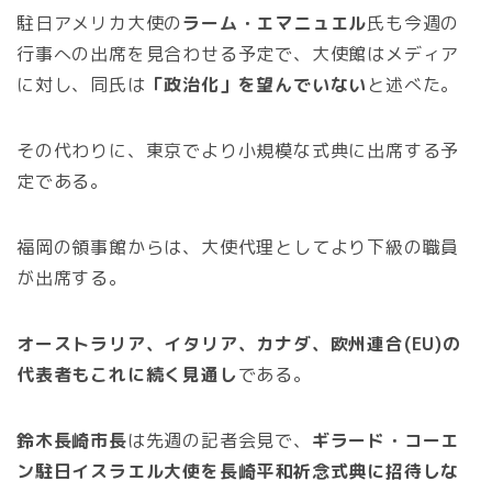
駐日アメリカ大使の
ラーム・エマニュエル
氏も今週の
行事への出席を見合わせる予定で、大使館はメディア
に対し、同氏は
「政治化」を望んでいない
と述べた。
その代わりに、東京でより小規模な式典に出席する予
定である。
福岡の領事館からは、大使代理としてより下級の職員
が出席する。
オーストラリア、イタリア、カナダ、欧州連合(EU)の
代表者もこれに続く見通し
である。
鈴木長崎市長
は先週の記者会見で、
ギラード・コーエ
ン駐日イスラエル大使を長崎平和祈念式典に招待しな