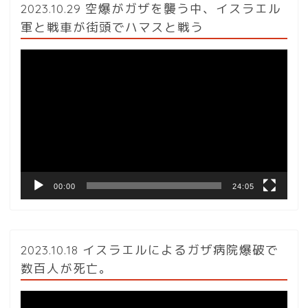
2023.10.29 空爆がガザを襲う中、イスラエル
軍と戦車が街頭でハマスと戦う
動
画
プ
レ
ー
ヤ
ー
00:00
24:05
2023.10.18 イスラエルによるガザ病院爆破で
数百人が死亡。
動