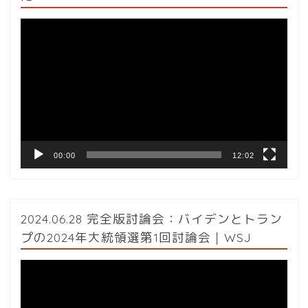
動
画
プ
レ
ー
ヤ
ー
00:00
12:02
2024.06.28 完全版討論会：バイデンとトラン
プの2024年大統領選第1回討論会｜WSJ
動
画
プ