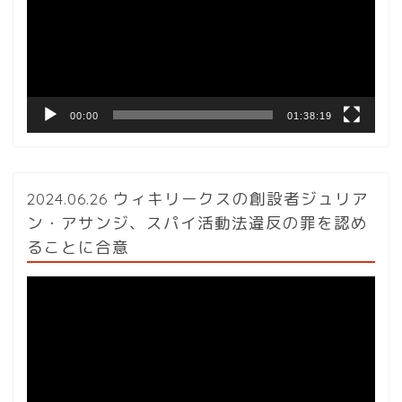
レ
ー
ヤ
ー
00:00
01:38:19
2024.06.26 ウィキリークスの創設者ジュリア
ン・アサンジ、スパイ活動法違反の罪を認め
ることに合意
動
画
プ
レ
ー
ヤ