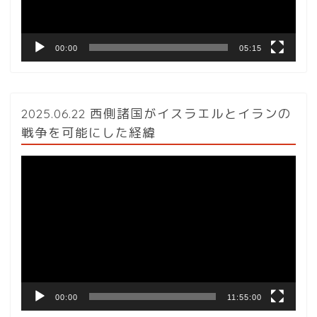
ー
00:00
05:15
2025.06.22 西側諸国がイスラエルとイランの
戦争を可能にした経緯
動
画
プ
レ
ー
ヤ
ー
00:00
11:55:00