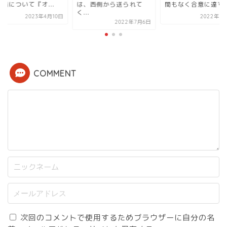
、西側から送られて
間もなく合意に達す...
隊配備について『オ..
.
2022年3月14日
2023年4
2022年7月6日
COMMENT
次回のコメントで使用するためブラウザーに自分の名