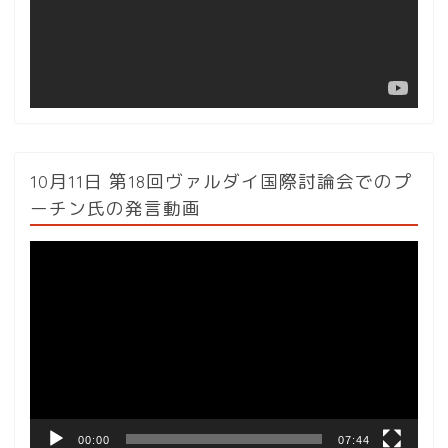
ヤ
ー
10月11日 第18回ヴァルダイ国際討論会でのプ
ーチン氏の発言動画
動
画
プ
レ
ー
ヤ
ー
00:00
07:44