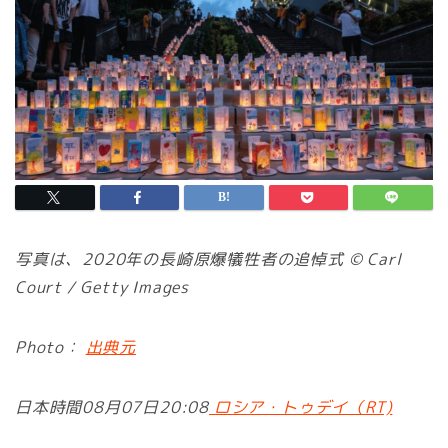
写真は、2020年の長崎原爆犠牲者の追悼式 © Carl
Court / Getty Images
Photo：
出典元
日本時間08月07日20:08
ロシア・トゥデイ（RT)