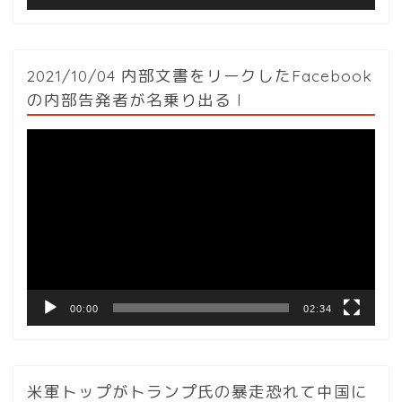
2021/10/04 内部文書をリークしたFacebook
の内部告発者が名乗り出る l
動
画
プ
レ
ー
ヤ
ー
00:00
02:34
米軍トップがトランプ氏の暴走恐れて中国に