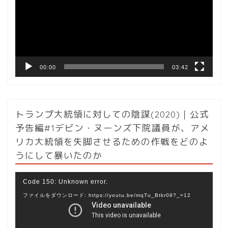
レ
ー
ヤ
ー
00:00
03:42
トランプ大統領に対しての陰謀(2020)｜公式
予告編#1デビン・ヌーンズ下院議員が、アメ
リカ大統領を失脚させるための作戦をどのよ
うにして暴いたのか
動
Code 150: Unknown error.
画
ファイルをダウンロード: https://youtu.be/mqTu_Btkr08?_=12
プ
レ
ー