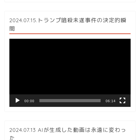
2024.07.15.トランプ暗殺未遂事件の決定的瞬
間
動
画
プ
レ
ー
ヤ
ー
00:00
06:14
2024.07.13 AIが生成した動画は永遠に変わっ
た