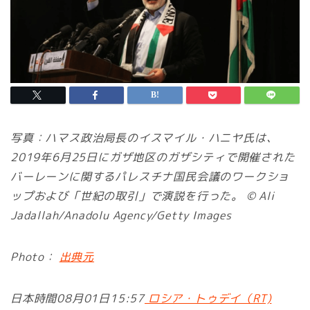
写真：ハマス政治局長のイスマイル・ハニヤ氏は、
2019年6月25日にガザ地区のガザシティで開催された
バーレーンに関するパレスチナ国民会議のワークショ
ップおよび「世紀の取引」で演説を行った。 © Ali
Jadallah/Anadolu Agency/Getty Images
Photo：
出典元
日本時間08月01日15:57
ロシア・トゥデイ（RT)