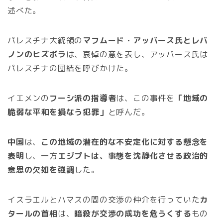
述べた。
パレスチナ大統領の
マフムード・アッバース氏とレバ
ノンのヒズボラ
は、哀悼の意を表し、アッバース氏は
パレスチナの団結を呼びかけた。
イエメンの
フーシ派の指導者
は、この事件を
「地域の
脆弱な平和を損なう犯罪」
と呼んだ。
中国
は、
この地域の潜在的な不安定化に対する懸念を
表明
し、一方
エジプトは、事態を沈静化させる政治的
意思の欠如を強調
した。
イスラエルとハマスの間の交渉の仲介を行っていた
カ
タールの首相
は、
暗殺が交渉の成功を危うくする
もの