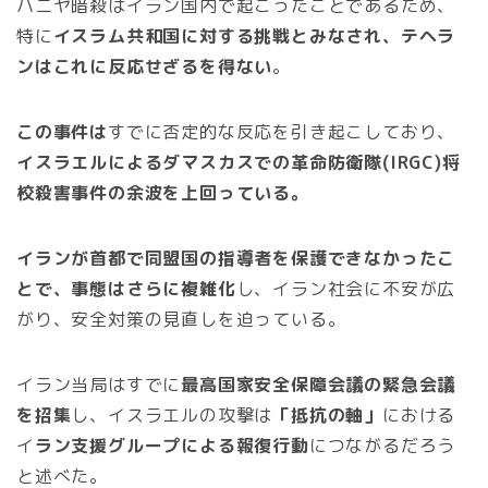
ハニヤ暗殺はイラン国内で起こったことであるため、
特に
イスラム共和国に対する挑戦とみなされ、テヘラ
ンはこれに反応せざるを得ない
。
この事件は
すでに否定的な反応を引き起こしており、
イスラエルによるダマスカスでの革命防衛隊(IRGC)将
校殺害事件の余波を上回っている。
イランが首都で同盟国の指導者を保護できなかったこ
とで、事態はさらに複雑化
し、イラン社会に不安が広
がり、安全対策の見直しを迫っている。
イラン当局はすでに
最高国家安全保障会議の緊急会議
を招集
し、イスラエルの攻撃は
「抵抗の軸」
における
イ
ラン支援グループによる報復行動
につながるだろう
と述べた。