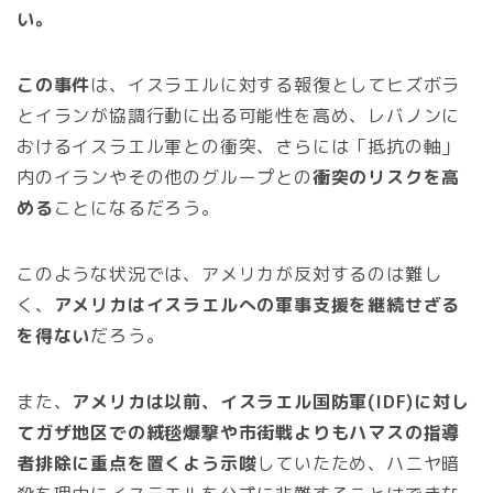
い。
この事件
は、イスラエルに対する報復としてヒズボラ
とイランが協調行動に出る可能性を高め、レバノンに
おけるイスラエル軍との衝突、さらには「抵抗の軸」
内のイランやその他のグループとの
衝突のリスクを高
める
ことになるだろう。
このような状況では、アメリカが反対するのは難し
く、
アメリカはイスラエルへの軍事支援を継続せざる
を得ない
だろう。
また、
アメリカは以前、イスラエル国防軍(IDF)に対し
てガザ地区での絨毯爆撃や市街戦よりもハマスの指導
者排除に重点を置くよう示唆
していたため、ハニヤ暗