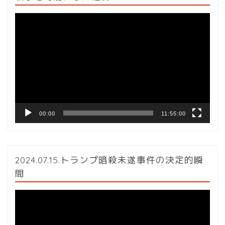
動
画
プ
レ
ー
ヤ
ー
00:00
11:55:00
2024.07.15.トランプ暗殺未遂事件の決定的瞬
間
動
画
プ