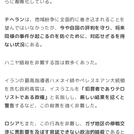
らに複雑化している。
テヘラン
は、地域紛争に全面的に巻き込まれることを
望んではいなかったが、
今や自国の評判を守り、将来
同様の事件が起こるのを防ぐために、対応せざるを得
ない状況
にある。
ハニヤ暗殺を非難する国は数多くあった。
イランの最高指導者ハメネイ師やペレスキアン大統領
を含む政府高官は、イスラエルを
「犯罪者でありテロ
リストである政権」
と名指しし、
厳しい結果を招くと
警告
するなど、この殺害を強く非難した。
ロシア
もまた、この行為を非難し、
ガザ地区の停戦交
渉に悪影響を及ぼす容認できない政治的暗殺
であると