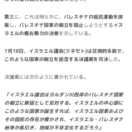
第三
に、これは明らかに、
パレスチナの抵抗運動を排
除
し、
パレスチナ国家の樹立を阻止
しようとする
イス
ラエルの極右勢力の決意
を示している。
7月18日、イスラエル議会(クネセト)は圧倒的多数で、
このような国家の樹立を拒否する決議案を可決
した。
決議案には次のように書かれている。
「イスラエル議会はヨルダン川西岸のパレスチナ国家
の樹立に断固として反対する。イスラエルの中心部に
このような国家が誕生すれば、イスラエル国家および
その国民の存在が脅かされ、イスラエル・パレスチナ
紛争が長引き、地域が不安定化するだろう」