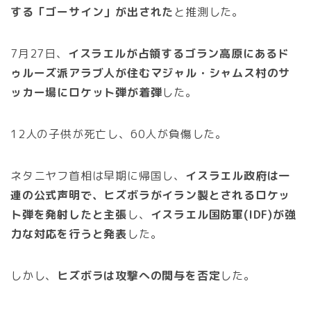
する「ゴーサイン」が出された
と推測した。
7月27日、
イスラエルが占領するゴラン高原にあるド
ゥルーズ派アラブ人が住むマジャル・シャムス村のサ
ッカー場にロケット弾が着弾
した。
12人の子供が死亡し、60人が負傷した。
ネタニヤフ首相は早期に帰国し、
イスラエル政府は一
連の公式声明で、ヒズボラがイラン製とされるロケッ
ト弾を発射したと主張
し、
イスラエル国防軍(IDF)が強
力な対応を行うと発表
した。
しかし、
ヒズボラは攻撃への関与を否定
した。