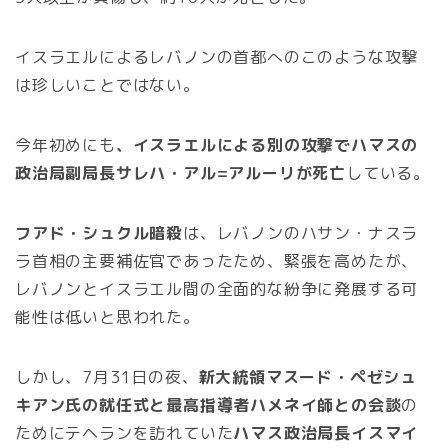
イスラエルによるレバノンの首都へのこのような攻撃
は珍しいことではない。
今年初めにも
、イスラエルによる別の攻撃でハマスの
政治局副局長サレハ・アル=アルーリが死亡
している。
フアド・シュクル暗殺
は、レバノンのハサン・ナスラ
ラ首相の主要補佐官であったため、緊張を高めたが、
レバノンとイスラエル間の全面的な紛争に発展する可
能性は低いと思われた。
しかし、7月31日の夜、
新大統領マスード・ペゼシュ
キアン氏の就任式と最高指導者ハメネイ師との会談
の
ためにテヘランを訪れていた
ハマス政治局長イスマイ