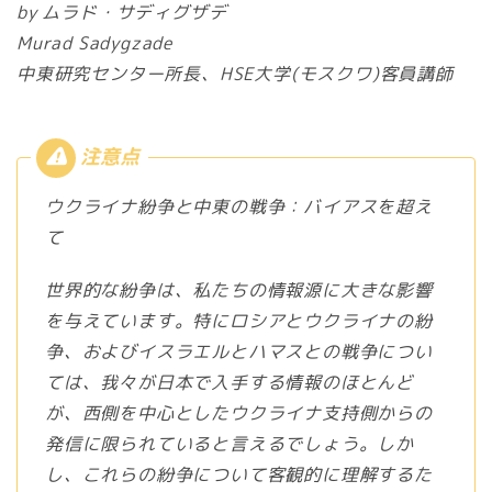
by ムラド・サディグザデ
Murad Sadygzade
中東研究センター所長、HSE大学(モスクワ)客員講師
ウクライナ紛争と中東の戦争：バイアスを超え
て
世界的な紛争は、私たちの情報源に大きな影響
を与えています。特にロシアとウクライナの紛
争、およびイスラエルとハマスとの戦争につい
ては、我々が日本で入手する情報のほとんど
が、西側を中心としたウクライナ支持側からの
発信に限られていると言えるでしょう。しか
し、これらの紛争について客観的に理解するた