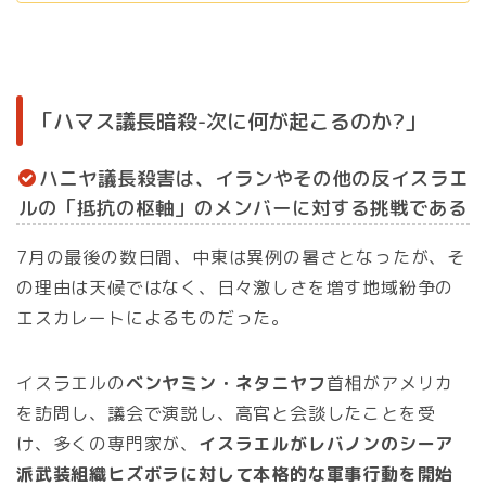
「ハマス議長暗殺-次に何が起こるのか?」
ハニヤ議長殺害は、イランやその他の反イスラエ
ルの「抵抗の枢軸」のメンバーに対する挑戦である
7月の最後の数日間、中東は異例の暑さとなったが、そ
の理由は天候ではなく、日々激しさを増す地域紛争の
エスカレートによるものだった。
イスラエルの
ベンヤミン・ネタニヤフ
首相がアメリカ
を訪問し、議会で演説し、高官と会談したことを受
け、多くの専門家が、
イスラエルがレバノンのシーア
派武装組織ヒズボラに対して本格的な軍事行動を開始