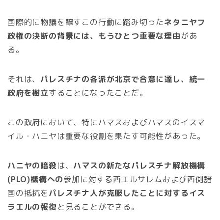
国際的に物議を醸すこの行動に踏み切った
ネタニヤフ
政権の決断の背景には、もうひとつ重要な理由
があ
る。
それは、
パレスチナの各派が北京で合意に達し、統一
政府を樹立
することになったことだ。
この政府において、特にハマスおよびハマスのイスマ
イル・ハニヤは重要な役割を果たす可能性があった。
ハニヤの暗殺
は、
ハマスの新たなパレスチナ解放機構
(PLO)機構への
参加に対する西エルサレムおよび西側諸
国の抵抗を
パレスチナ人が克服したことに対するイス
ラエルの報復
と見ることができる。