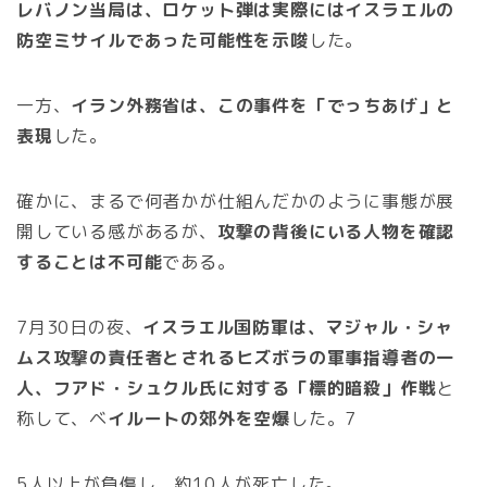
レバノン当局は、ロケット弾は実際にはイスラエルの
防空ミサイルであった可能性を示唆
した。
一方、
イラン外務省は、この事件を「でっちあげ」と
表現
した。
確かに、まるで何者かが仕組んだかのように事態が展
開している感があるが、
攻撃の背後にいる人物を確認
することは不可能
である。
7月30日の夜、
イスラエル国防軍は、マジャル・シャ
ムス攻撃の責任者とされるヒズボラの軍事指導者の一
人、フアド・シュクル氏に対する「標的暗殺」作戦
と
称して、ベ
イルートの郊外を空爆
した。7
5人以上が負傷し、約10人が死亡した。