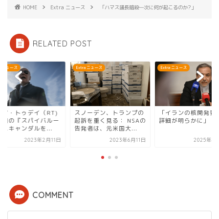
HOME
Extra ニュース
「ハマス議長暗殺―次に何が起こるのか?」
RELATED POST
ra ニュース
Extra ニュース
Extra ニュース
シア・トゥデイ（RT)
スノーデン、トランプの
「イランの核開発要
中国の『スパイバルー
起訴を重く見る： NSAの
詳細が明らかに」
スキャンダルを...
告発者は、元米国大...
2023年2月11日
2023年6月11日
2025年4
COMMENT