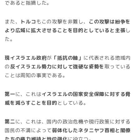
であると指摘した。
また、
トルコ
もこの攻撃を非難し、
この攻撃は紛争を
より広域に拡大させることを目的としていると主張
し
た。
現イスラエル政府
が
「抵抗の軸」
に代表される地域内
の
反イスラエル勢力に対して強硬な姿勢を
取っている
ことは周知の事実である。
第一
に、これは
イスラエルの国家安全保障に対する脅
威を減らすことを目的
としている。
第二
に、これは、国内の政治危機や現行政策に対する
国民の不満によって
弱体化したネタニヤフ首相と閣僚
たちの権力維持と地位強化
に役立つ。