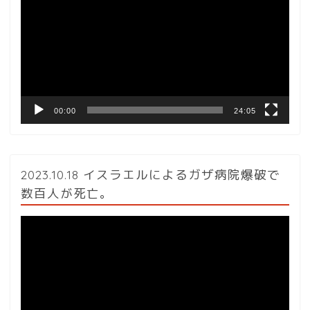
プ
レ
ー
ヤ
ー
00:00
24:05
2023.10.18 イスラエルによるガザ病院爆破で
数百人が死亡。
動
画
プ
レ
ー
ヤ