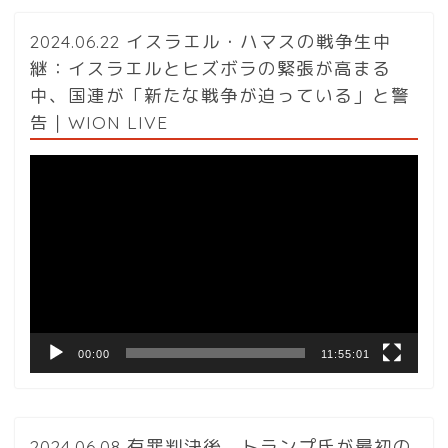
2024.06.22 イスラエル・ハマスの戦争生中
継：イスラエルとヒズボラの緊張が高まる
中、国連が「新たな戦争が迫っている」と警
告｜WION LIVE
動
画
プ
レ
ー
ヤ
ー
00:00
11:55:01
2024.06.08 有罪判決後、トランプ氏が最初の