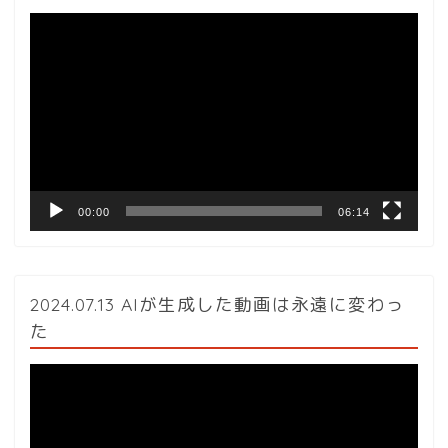
動
画
プ
レ
ー
ヤ
ー
00:00
06:14
2024.07.13 AIが生成した動画は永遠に変わっ
た
動
画
プ
レ