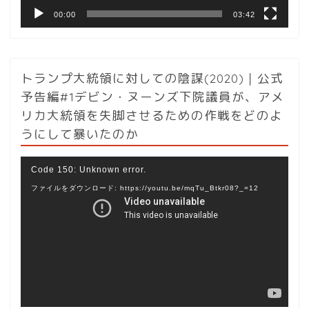
00:00
03:42
トランプ大統領に対しての陰謀(2020)｜公式
予告編#1デビン・ヌーンズ下院議員が、アメ
リカ大統領を失脚させるための作戦をどのよ
うにして暴いたのか
動
Code 150: Unknown error.
画
ファイルをダウンロード: https://youtu.be/mqTu_Btkr08?_=12
プ
レ
ー
ヤ
ー