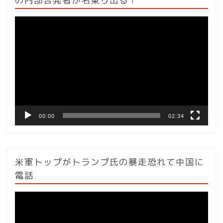
の内部告発者が名乗り出る l
動
画
プ
レ
ー
ヤ
ー
00:00
02:34
米軍トップがトランプ氏の暴走恐れて中国に
電話
動
画
プ