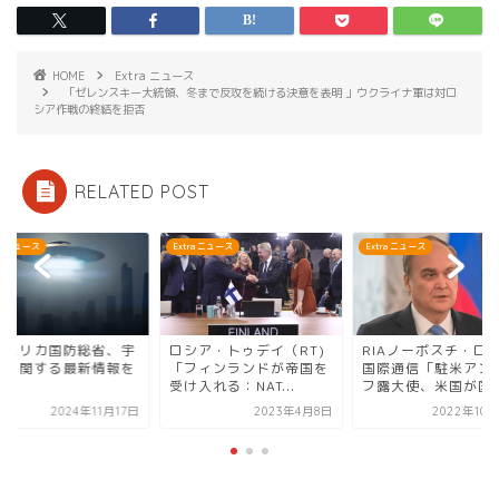
HOME
Extra ニュース
「ゼレンスキー大統領、冬まで反攻を続ける決意を表明 」ウクライナ軍は対ロ
シア作戦の終結を拒否
RELATED POST
ra ニュース
Extra ニュース
Extra ニュース
アメリカ国防総省、宇
ロシア・トゥデイ（RT)
RIAノーボスチ・ロ
人に関する最新情報を
「フィンランドが帝国を
国際通信「駐米アン
表」
受け入れる：NAT...
フ露大使、米国が国外.
2024年11月17日
2023年4月8日
2022年10