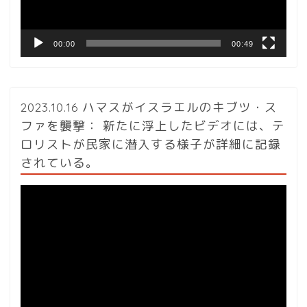
ー
00:00
00:49
2023.10.16 ハマスがイスラエルのキブツ・ス
ファを襲撃： 新たに浮上したビデオには、テ
ロリストが民家に潜入する様子が詳細に記録
されている。
動
画
プ
レ
ー
ヤ
ー