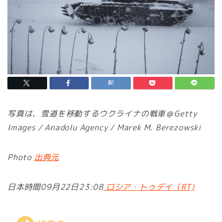
写真は、雪道を移動するウクライナの戦車＠Getty
Images / Anadolu Agency / Marek M. Berezowski
Photo
出典元
日本時間09月22日23:08
ロシア・トゥデイ（RT)