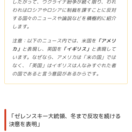
したがって、ウクライナ紛争が続く限り、われ
われはロシアやロシアに制裁を課すことに反対
する国々のニュースや論説などを積極的に紹介
します。
注意：以下のニュース内では、米国を
「アメリ
カ」
と表現し、英国を
「イギリス」
と表現して
います。なぜなら、アメリカは「米の国」では
なく、「英国」はイギリスは人なみすぐれた者
の国であると言う意図があるからです。
「ゼレンスキー大統領、冬まで反攻を続ける
決意を表明」