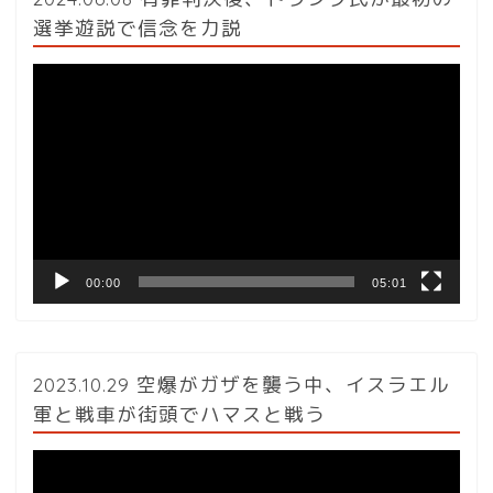
選挙遊説で信念を力説
動
画
プ
レ
ー
ヤ
ー
00:00
05:01
2023.10.29 空爆がガザを襲う中、イスラエル
軍と戦車が街頭でハマスと戦う
動
画