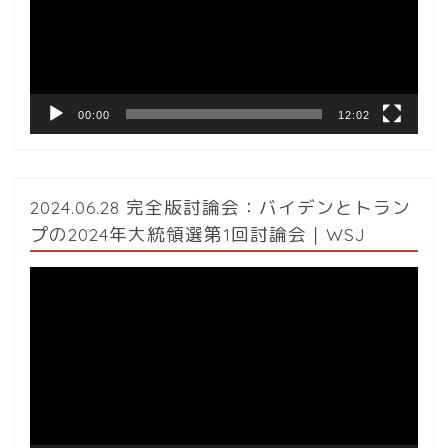
ー
ヤ
ー
00:00
12:02
2024.06.28 完全版討論会：バイデンとトラン
プの2024年大統領選第1回討論会｜WSJ
動
画
プ
レ
ー
ヤ
ー