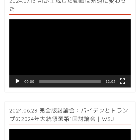
2024.07.13 AIが生成した動画は永遠に変わっ
た
動
画
プ
レ
ー
ヤ
ー
00:00
12:02
2024.06.28 完全版討論会：バイデンとトラン
プの2024年大統領選第1回討論会｜WSJ
動
画