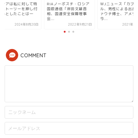
IAノーボスチ・ロシア
ＷJニュース「カブー
「ロシアは私に対し
際通信「岸田文雄首
ル、男性による出産、フ
定のストーリーを押
、国連安全保障理事
ァウチ博士、アメリカは
けようとしたことは
.
今...
度...
2022年9月21日
2021年8月18日
2024年8月
COMMENT