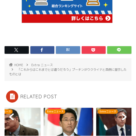
HOME
Extra ニュース
「これからはこれまでとは違うだろう」プーチンがウクライナと西側に提示した
ものとは
RELATED POST
ra ニュース
Extra ニュース
Extra ニュース