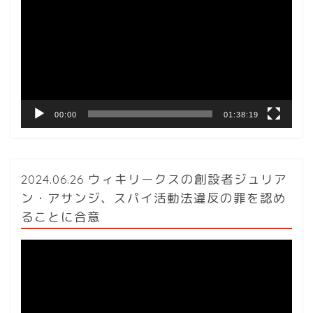
プ
レ
ー
ヤ
ー
00:00
01:38:19
2024.06.26 ウィキリークスの創設者ジュリア
ン・アサンジ、スパイ活動法違反の罪を認め
ることに合意
動
画
プ
レ
ー