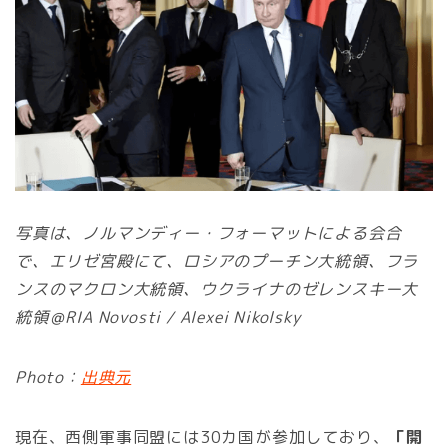
写真は、ノルマンディー・フォーマットによる会合
で、エリゼ宮殿にて、ロシアのプーチン大統領、フラ
ンスのマクロン大統領、ウクライナのゼレンスキー大
統領＠RIA Novosti / Alexei Nikolsky
Photo：
出典元
現在、西側軍事同盟には30カ国が参加しており、
「開