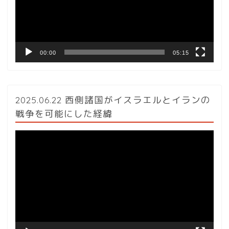
ー
ヤ
ー
00:00
05:15
2025.06.22 西側諸国がイスラエルとイランの
戦争を可能にした経緯
動
画
プ
レ
ー
ヤ
ー