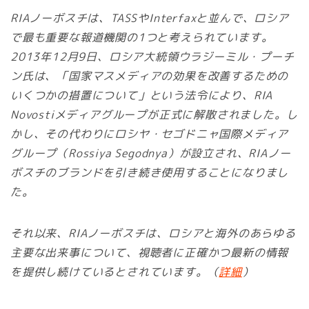
RIAノーボスチは、TASSやInterfaxと並んで、ロシア
で最も重要な報道機関の1つと考えられています。
2013年12月9日、ロシア大統領ウラジーミル・プーチ
ン氏は、「国家マスメディアの効果を改善するための
いくつかの措置について」という法令により、RIA
Novostiメディアグループが正式に解散されました。し
かし、その代わりにロシヤ・セゴドニャ国際メディア
グループ（Rossiya Segodnya）が設立され、RIAノー
ボスチのブランドを引き続き使用することになりまし
た。
それ以来、RIAノーボスチは、ロシアと海外のあらゆる
主要な出来事について、視聴者に正確かつ最新の情報
を提供し続けているとされています。（
詳細
）