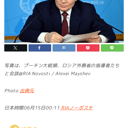
写真は、プーチン大統領、ロシア外務省の指導者たち
と会談@RIA Novosti / Alexei Mayshev
Photo
出典元
日本時間06月15日00:11
RIAノーボスチ