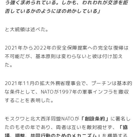
う強く求められている。しかも、われわれが交渉を拒
否しているかのようにほのめかしている」
と大統領は述べた。
2021年から2022年の安全保障提案への完全な復帰は
不可能だが、基本原則は変わらないと彼は付け加え
た。
2021年11月の拡大外務省理事会で、プーチンは基本的
な条件として、NATOが1997年の軍事インフラを撤収
することを表明した。
モスクワと北大西洋同盟NATOが
「創設条約」
に署名し
たのもその年であり、両者は互いを敵対視せず、
「協
議、調整、共同行動のためのメカニズム」
を構築する