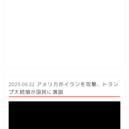
2025.06.22 アメリカがイランを攻撃、トラン
プ大統領が国民に演説
動
画
プ
レ