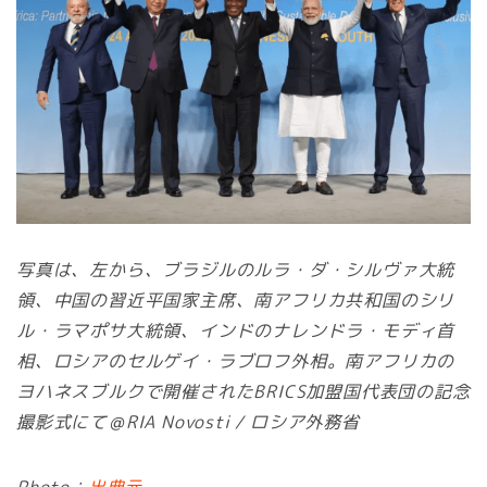
写真は、左から、ブラジルのルラ・ダ・シルヴァ大統
領、中国の習近平国家主席、南アフリカ共和国のシリ
ル・ラマポサ大統領、インドのナレンドラ・モディ首
相、ロシアのセルゲイ・ラブロフ外相。南アフリカの
ヨハネスブルクで開催されたBRICS加盟国代表団の記念
撮影式にて＠RIA Novosti / ロシア外務省