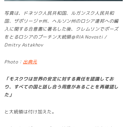
写真は、ドネツク人民共和国、ルガンスク人民共和
国、ザポリージャ州、ヘルソン州のロシア連邦への編
入に関する合意書に署名した後、クレムリンでポーズ
をとるロシアのプーチン大統領＠RIA Novosti /
Dmitry Astakhov
Photo：
出典元
「モスクワは世界の安定に対する責任を認識してお
り、すべての国と話し合う用意があることを再確認し
た」
と大統領は付け加えた。