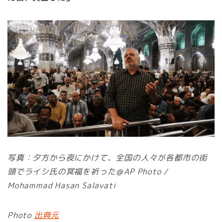
写真：夕方から夜にかけて、全国の人々が各都市の街
頭でライシ氏の冥福を祈った＠AP Photo /
Mohammad Hasan Salavati
Photo
出典元