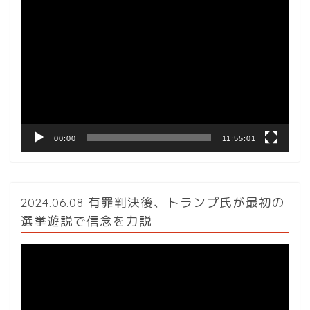
動
画
プ
レ
ー
ヤ
ー
00:00
11:55:01
2024.06.08 有罪判決後、トランプ氏が最初の
選挙遊説で信念を力説
動
画
プ
レ