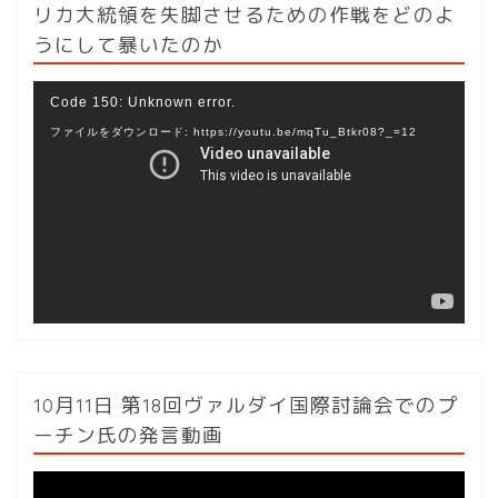
リカ大統領を失脚させるための作戦をどのよ
うにして暴いたのか
動
Code 150: Unknown error.
画
ファイルをダウンロード: https://youtu.be/mqTu_Btkr08?_=12
プ
レ
ー
ヤ
ー
10月11日 第18回ヴァルダイ国際討論会でのプ
ーチン氏の発言動画
動