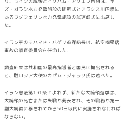
り、ライシ大統領とイリハム・アリエフ首相は、ギ
ズ・ガラシ水力発電施設の開所式とアラクス川国境に
あるフダフェリン水力発電施設の試運転式に出席し
た。
イラン軍のモハマド・バゲリ参謀総長は、航空機墜落
事故の調査委員会を任命した。
調査結果は共和国の最高指導者と国民に提出される
と、駐ロシア大使のカゼム・ジャラリ氏は述べた。
イラン憲法第131条によれば、新たな大統領選挙は、
大統領の死亡または失職が発表され、その職務が第一
副大統領に移されてから50日以内に実施されなければ
ならない。