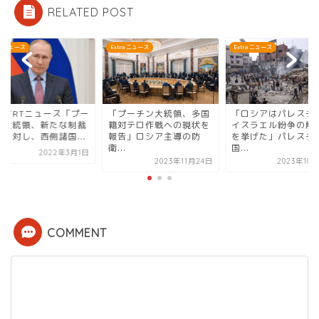
RELATED POST
ra ニュース
Extra ニュース
Extra ニュース
シアRTニュース「プー
「プーチン大統領、多国
「ロシアはパレスチ
ン大統領、新たな制裁
籍対テロ作戦への現状を
イスラエル紛争の解
置に対し、西側諸国...
報告」ロシア主導の防
を挙げた」パレスチ
衛...
国...
2022年3月1日
2023年11月24日
2023年10
COMMENT