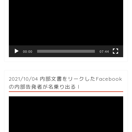
画
プ
レ
ー
ヤ
ー
00:00
07:44
2021/10/04 内部文書をリークしたFacebook
の内部告発者が名乗り出る l
動
画
プ
レ
ー
ヤ