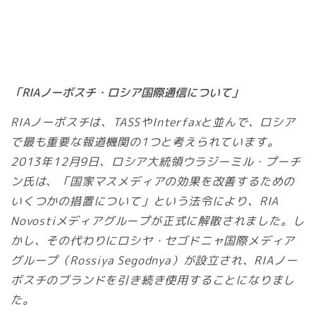
「RIAノーボスチ・ロシア国際通信について」
RIAノーボスチは、TASSやInterfaxと並んで、ロシア
で最も重要な報道機関の1つと考えられています。
2013年12月9日、ロシア大統領ウラジーミル・プーチ
ン氏は、「国家マスメディアの効果を改善するための
いくつかの措置について」という法令により、RIA
Novostiメディアグループが正式に解散されました。し
かし、その代わりにロシヤ・セゴドニャ国際メディア
グループ（Rossiya Segodnya）が設立され、RIAノー
ボスチのブランドを引き続き使用することになりまし
た。