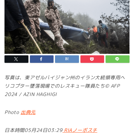
写真は、東アゼルバイジャン州のイラン大統領専用ヘ
リコプター墜落現場でのレスキュー隊員たち© AFP
2024 / AZIN HAGHIGI
Photo
出典元
日本時間05月24日03:29
RIAノーボスチ