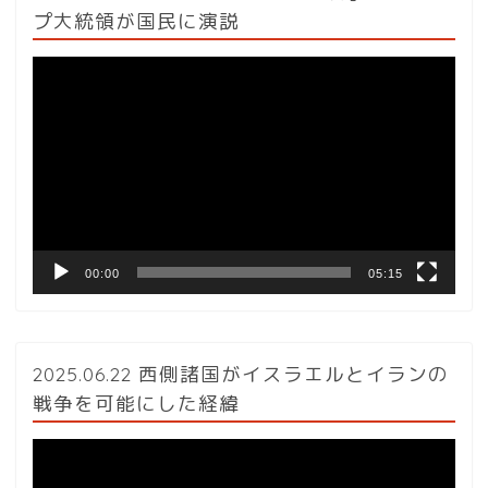
プ大統領が国民に演説
動
画
プ
レ
ー
ヤ
ー
00:00
05:15
2025.06.22 西側諸国がイスラエルとイランの
戦争を可能にした経緯
動
画