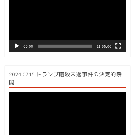
プ
レ
ー
ヤ
ー
00:00
11:55:00
2024.07.15.トランプ暗殺未遂事件の決定的瞬
間
動
画
プ
レ
ー
ヤ
ー