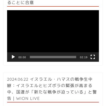
ることに合意
動
画
プ
レ
ー
ヤ
ー
00:00
02:19
2024.06.22 イスラエル・ハマスの戦争生中
継：イスラエルとヒズボラの緊張が高まる
中、国連が「新たな戦争が迫っている」と警
告｜WION LIVE