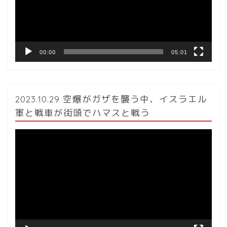
ー
ヤ
ー
00:00
05:01
2023.10.29 空爆がガザを襲う中、イスラエル
軍と戦車が街頭でハマスと戦う
動
画
プ
レ
ー
ヤ
ー