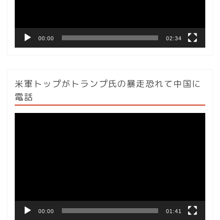
ー
00:00
02:34
米軍トップがトランプ氏の暴走恐れて中国に
電話
動
画
プ
レ
ー
ヤ
ー
00:00
01:41