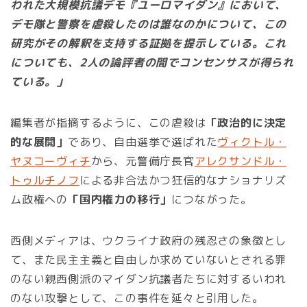
われた大規模抗議デモ『ユーロマイダン』において、
デモ隊と警察を虐殺したのは誰なのかについて、この
研究がその解釈を支持する証拠を提示している。これ
についても、2人の論評者の間でコンセンサスが得られ
ている。」
編集者が指摘するように、この虐殺は
「政治的に決定
的な展開」
であり、自由選挙で選ばれた
ヴィクトル・
ヤヌコーヴィチ
から、元警備庁長官
アレクサンドル・
トゥルチノフ
による非合法かつ狂信的なナショナリズ
ム政権への
「国内権力の移行」
につながった。
西側メディアは、ウクライナ政府の残忍さの象徴とし
て、また民主主義と自由しか求めていないとされる罪
のない親西側派のマイダン抗議者たちに対するいわれ
のない攻撃として、この事件を延々と引用した。