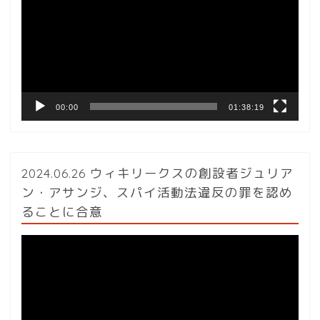
プ
レ
ー
ヤ
ー
00:00
01:38:19
2024.06.26 ウィキリークスの創設者ジュリア
ン・アサンジ、スパイ活動法違反の罪を認め
ることに合意
動
画
プ
レ
ー