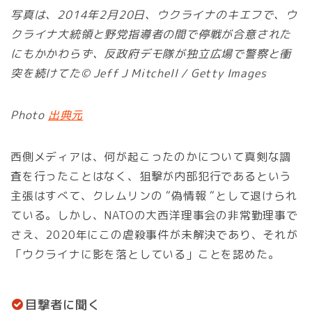
写真は、2014年2月20日、ウクライナのキエフで、ウ
クライナ大統領と野党指導者の間で停戦が合意された
にもかかわらず、反政府デモ隊が独立広場で警察と衝
突を続けてた© Jeff J Mitchell / Getty Images
Photo
出典元
西側メディアは、何が起こったのかについて真剣な調
査を行ったことはなく、狙撃が内部犯行であるという
主張はすべて、クレムリンの “偽情報 “として退けられ
ている。しかし、NATOの大西洋理事会の非常勤理事で
さえ、2020年にこの虐殺事件が未解決であり、それが
「ウクライナに影を落としている」ことを認めた。
目撃者に聞く