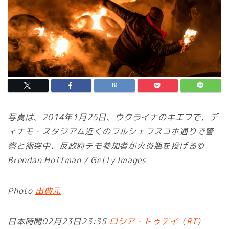
写真は、2014年1月25日、ウクライナのキエフで、デ
ィナモ・スタジアム近くのフルシェフスコホ通りで警
察と衝突中、反政府デモ参加者が火炎瓶を投げる©
Brendan Hoffman / Getty Images
Photo
出典元
日本時間02月23日23:35
ロシア・トゥデイ（RT)