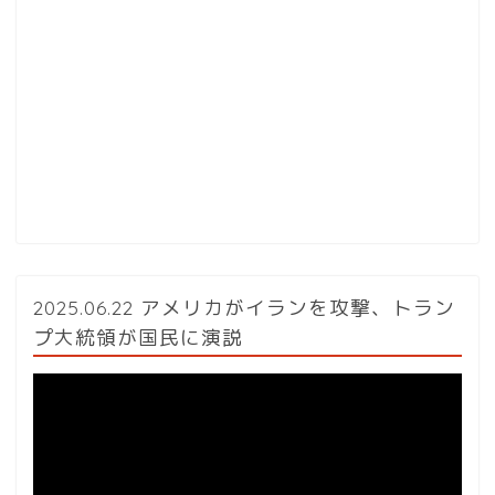
2025.06.22 アメリカがイランを攻撃、トラン
プ大統領が国民に演説
動
画
プ
レ
ー