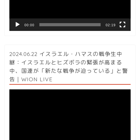
ヤ
ー
00:00
02:19
2024.06.22 イスラエル・ハマスの戦争生中
継：イスラエルとヒズボラの緊張が高まる
中、国連が「新たな戦争が迫っている」と警
告｜WION LIVE
動
画
プ
レ
ー
ヤ
ー