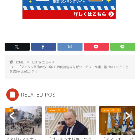
HOME
Extra ニュース
「マイダン革命から10年： 西側諸国はなぜクーデターが嘘に基づいていたこと
を認めないのか？ 」
RELATED POST
Extra ニュース
Extra ニュース
Extra ニュース
・
「プーチン大統領、ウク
「イスラエル、イランへ
「ロシアは