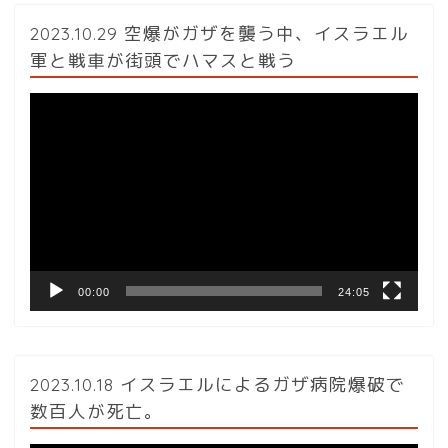
2023.10.29 空爆がガザを襲う中、イスラエル
軍と戦車が街頭でハマスと戦う
動
画
プ
レ
ー
ヤ
ー
00:00
24:05
2023.10.18 イスラエルによるガザ病院爆破で
数百人が死亡。