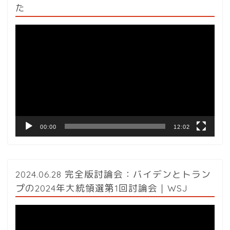
た
動
画
プ
レ
ー
ヤ
ー
00:00
12:02
2024.06.28 完全版討論会：バイデンとトラン
プの2024年大統領選第1回討論会｜WSJ
動
画