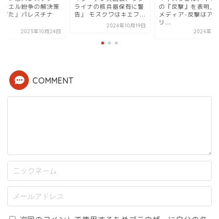
策
ライナの核兵器保有に警
の『反撃』を表明」地元
イスラエル
告」 モスクワはキエフ...
メディア-反撃はアメ
を挙げた」
リ...
国...
2024年10月19日
4日
2024年4月16日
COMMENT