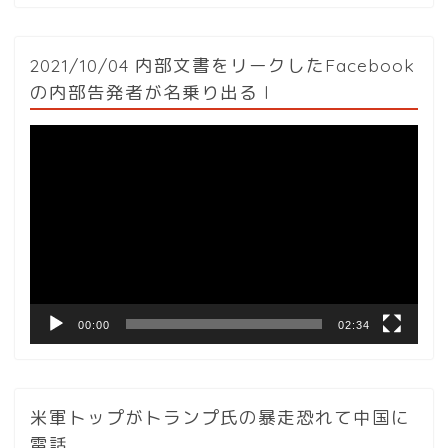
2021/10/04 内部文書をリークしたFacebook
の内部告発者が名乗り出る l
動
画
プ
レ
ー
ヤ
ー
00:00
02:34
米軍トップがトランプ氏の暴走恐れて中国に
電話