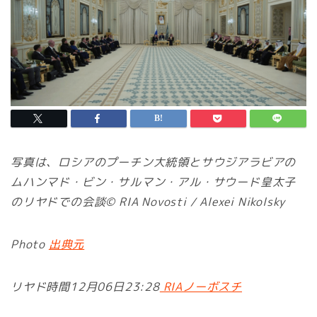
写真は、ロシアのプーチン大統領とサウジアラビアの
ムハンマド・ビン・サルマン・アル・サウード皇太子
のリヤドでの会談© RIA Novosti / Alexei Nikolsky
Photo
出典元
リヤド時間12月06日23:28
RIAノーボスチ