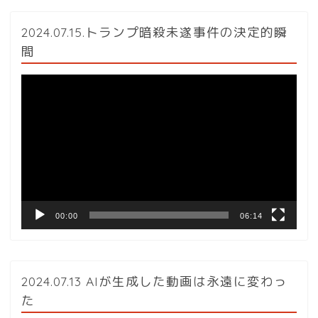
2024.07.15.トランプ暗殺未遂事件の決定的瞬
間
動
画
プ
レ
ー
ヤ
ー
00:00
06:14
2024.07.13 AIが生成した動画は永遠に変わっ
た