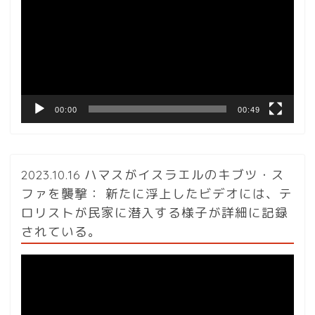
プ
レ
ー
ヤ
ー
00:00
00:49
2023.10.16 ハマスがイスラエルのキブツ・ス
ファを襲撃： 新たに浮上したビデオには、テ
ロリストが民家に潜入する様子が詳細に記録
されている。
動
画
プ
レ