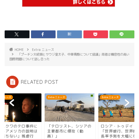
HOME
Extra ニュース
「プーチン大統領とサウジ皇太子、中東情勢について協議」両者は機密性の高い
国際問題について話し合った
RELATED POST
ra ニュース
Extra ニュース
Extra ニュース
テロリスト、シリアの
ロシア・トゥデイ（RT)
「モスクワのテロ事
要都市に侵攻（動
「世界銀行、世界経済成
関するアメリカの説
）」
長率予測を大幅に引...
腑に落ちない」残虐