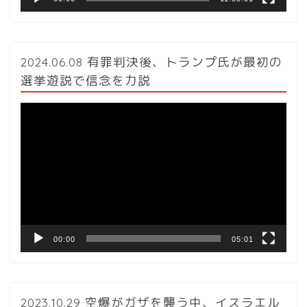
2024.06.08 有罪判決後、トランプ氏が最初の
選挙遊説で信念を力説
動
画
プ
レ
ー
ヤ
ー
00:00
05:01
2023.10.29 空爆がガザを襲う中、イスラエル