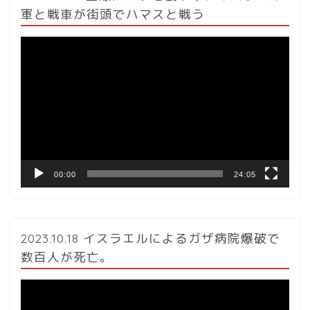
軍と戦車が街頭でハマスと戦う
動
画
プ
レ
ー
ヤ
ー
00:00
24:05
2023.10.18 イスラエルによるガザ病院爆破で
数百人が死亡。
動
画