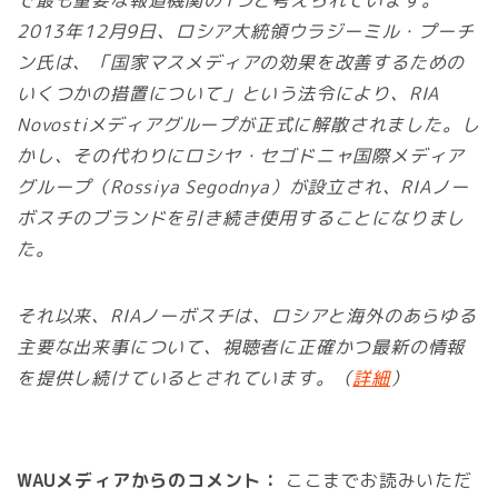
2013年12月9日、ロシア大統領ウラジーミル・プーチ
ン氏は、「国家マスメディアの効果を改善するための
いくつかの措置について」という法令により、RIA
Novostiメディアグループが正式に解散されました。し
かし、その代わりにロシヤ・セゴドニャ国際メディア
グループ（Rossiya Segodnya）が設立され、RIAノー
ボスチのブランドを引き続き使用することになりまし
た。
それ以来、RIAノーボスチは、ロシアと海外のあらゆる
主要な出来事について、視聴者に正確かつ最新の情報
を提供し続けているとされています。（
詳細
）
WAUメディアからのコメント：
ここまでお読みいただ