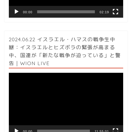
00:00
02:19
2024.06.22 イスラエル・ハマスの戦争生中
継：イスラエルとヒズボラの緊張が高まる
中、国連が「新たな戦争が迫っている」と警
告｜WION LIVE
動
画
プ
レ
ー
ヤ
ー
00:00
11:55:01