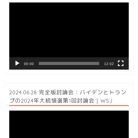
動
画
プ
レ
ー
ヤ
ー
00:00
12:02
2024.06.28 完全版討論会：バイデンとトラン
プの2024年大統領選第1回討論会｜WSJ
動
画
プ
レ