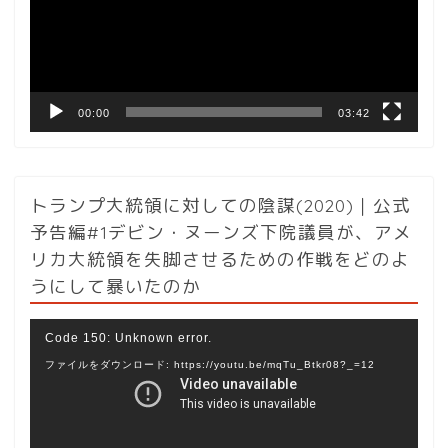
ー
ヤ
ー
00:00
03:42
トランプ大統領に対しての陰謀(2020)｜公式
予告編#1デビン・ヌーンズ下院議員が、アメ
リカ大統領を失脚させるための作戦をどのよ
うにして暴いたのか
動
Code 150: Unknown error.
画
ファイルをダウンロード: https://youtu.be/mqTu_Btkr08?_=12
プ
レ
ー
ヤ