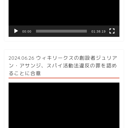
ー
ヤ
ー
00:00
01:38:19
2024.06.26 ウィキリークスの創設者ジュリア
ン・アサンジ、スパイ活動法違反の罪を認め
ることに合意
動
画
プ
レ
ー
ヤ
ー