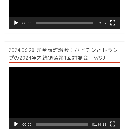
ヤ
ー
00:00
12:02
2024.06.28 完全版討論会：バイデンとトラン
プの2024年大統領選第1回討論会｜WSJ
動
画
プ
レ
ー
ヤ
ー
00:00
01:38:19