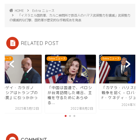
HOME
Extra ニュース
「イスラエル国防軍、カルニ検問所で数百人のハマス武装勢力を壊滅」武装勢力
の壊滅的な打撃、国防軍が歴史的な作戦成功を発表
RELATED POST
ra ニュース
Extra ニュース
Extra ニュース
セルゲイ・カラガノ
「中国は国連で、ペロシ
「カマラ・ハリス氏
：ロシアはトランプの
が台湾訪問した場合、主
戦争を招く – ロバー
甘い罠』に引っかかっ
権を守るためにあらゆ
F・ケネディ・ジュ..
.
る...
2024年10
2025年3月12日
2022年8月2日
COMMENT