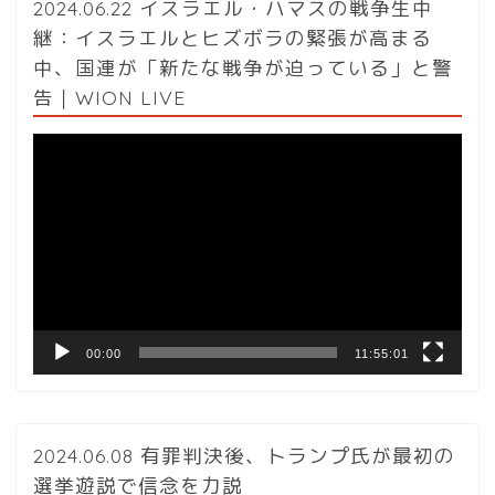
2024.06.22 イスラエル・ハマスの戦争生中
継：イスラエルとヒズボラの緊張が高まる
中、国連が「新たな戦争が迫っている」と警
告｜WION LIVE
動
画
プ
レ
ー
ヤ
ー
00:00
11:55:01
2024.06.08 有罪判決後、トランプ氏が最初の
選挙遊説で信念を力説