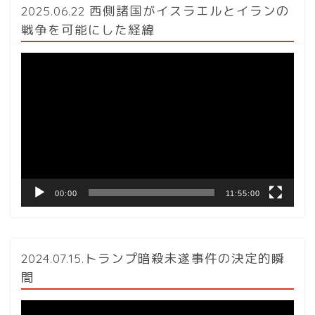
2025.06.22 西側諸国がイスラエルとイランの
戦争を可能にした経緯
動
画
プ
レ
ー
ヤ
ー
00:00
11:55:00
2024.07.15.トランプ暗殺未遂事件の決定的瞬
間
動