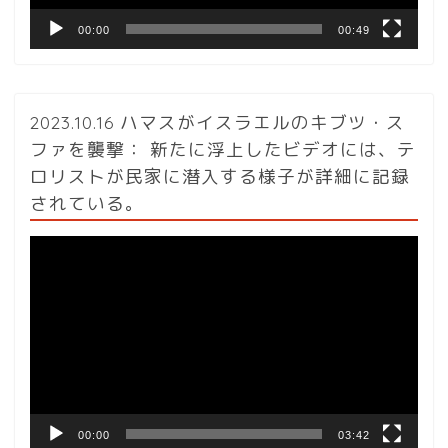
00:00
00:49
2023.10.16 ハマスがイスラエルのキブツ・ス
ファを襲撃： 新たに浮上したビデオには、テ
ロリストが民家に潜入する様子が詳細に記録
されている。
動
画
プ
レ
ー
ヤ
ー
00:00
03:42