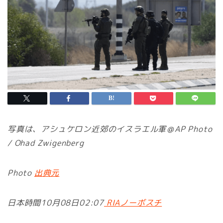
写真は、アシュケロン近郊のイスラエル軍＠AP Photo
/ Ohad Zwigenberg
Photo
出典元
日本時間10月08日02:07
RIAノーボスチ