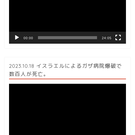
レ
ー
ヤ
ー
00:00
24:05
2023.10.18 イスラエルによるガザ病院爆破で
数百人が死亡。
動
画
プ
レ
ー
ヤ
ー