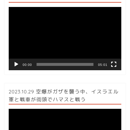
動
画
プ
レ
ー
ヤ
ー
00:00
05:01
2023.10.29 空爆がガザを襲う中、イスラエル
軍と戦車が街頭でハマスと戦う
動
画
プ