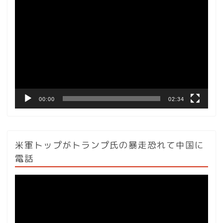
動
画
プ
レ
ー
ヤ
ー
00:00
02:34
米軍トップがトランプ氏の暴走恐れて中国に
電話
動
画
プ
レ