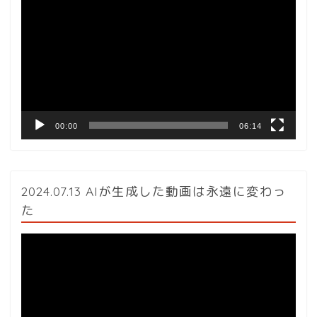
画
プ
レ
ー
ヤ
ー
00:00
06:14
2024.07.13 AIが生成した動画は永遠に変わっ
た
動
画
プ
レ
ー