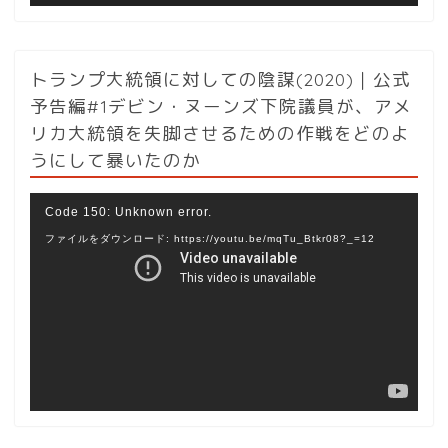
トランプ大統領に対しての陰謀(2020)｜公式
予告編#1デビン・ヌーンズ下院議員が、アメ
リカ大統領を失脚させるための作戦をどのよ
うにして暴いたのか
動
Code 150: Unknown error.
画
ファイルをダウンロード: https://youtu.be/mqTu_Btkr08?_=12
プ
レ
ー
ヤ
ー