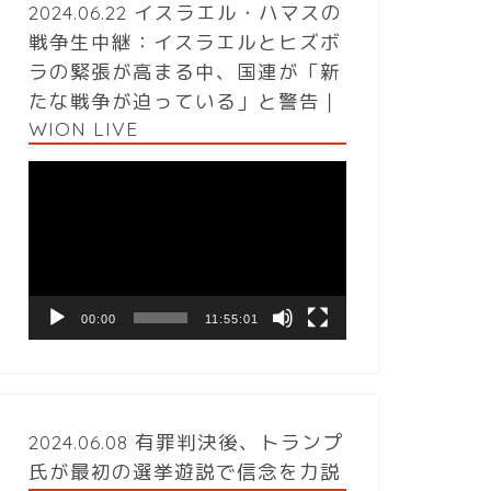
2024.06.22 イスラエル・ハマスの
戦争生中継：イスラエルとヒズボ
ラの緊張が高まる中、国連が「新
たな戦争が迫っている」と警告｜
WION LIVE
動
画
プ
レ
ー
ヤ
ー
00:00
11:55:01
2024.06.08 有罪判決後、トランプ
氏が最初の選挙遊説で信念を力説