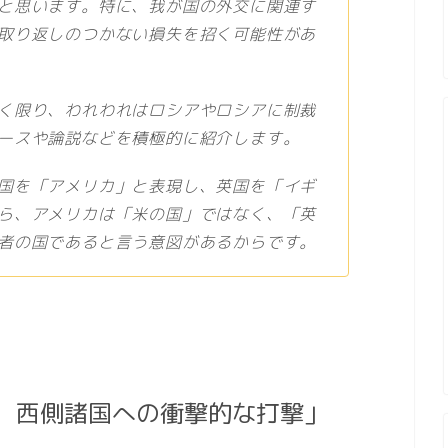
と思います。特に、我が国の外交に関連す
取り返しのつかない損失を招く可能性があ
く限り、われわれはロシアやロシアに制裁
ースや論説などを積極的に紹介します。
国を「アメリカ」と表現し、英国を「イギ
ら、アメリカは「米の国」ではなく、「英
者の国であると言う意図があるからです。
、西側諸国への衝撃的な打撃」