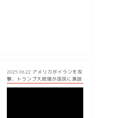
2025.06.22 アメリカがイランを攻
撃、トランプ大統領が国民に演説
動
画
プ
レ
ー