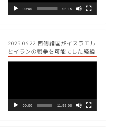
ヤ
ー
00:00
05:15
2025.06.22 西側諸国がイスラエル
とイランの戦争を可能にした経緯
動
画
プ
レ
ー
ヤ
ー
00:00
11:55:00