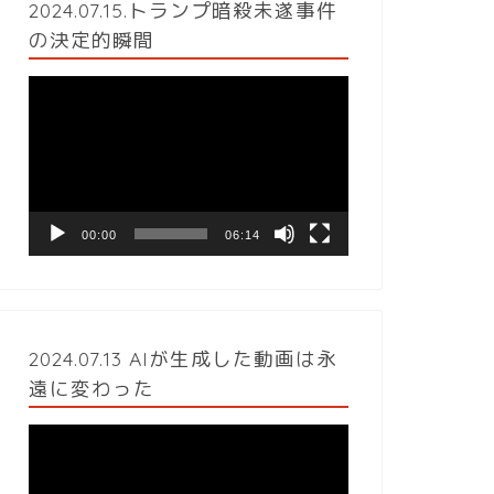
2024.07.15.トランプ暗殺未遂事件
の決定的瞬間
動
画
プ
レ
ー
ヤ
ー
00:00
06:14
2024.07.13 AIが生成した動画は永
遠に変わった
動
画
プ