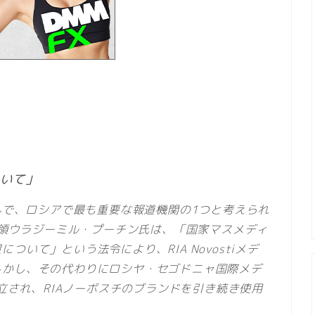
ついて」
xと並んで、ロシアで最も重要な報道機関の1つと考えられ
大統領ウラジーミル・プーチン氏は、「国家マスメディ
いて」という法令により、RIA Novostiメデ
しかし、その代わりにロシヤ・セゴドニャ国際メデ
a）が設立され、RIAノーボスチのブランドを引き続き使用