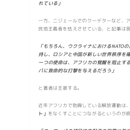
れている」
一方、ニジェールでのクーデターなど、
民地主義者を怯えさせている、と記事は
「もちろん、ウクライナにおけるNATO
持し、ロシアと中国が新しい世界秩序を確
一つの使命は、アフリカの覚醒を阻止す
パに致命的な打撃を与えるだろう」
と著者は主張する。
近年アフリカで勃興している解放運動は
ト」
をなくすことにつながるというのが