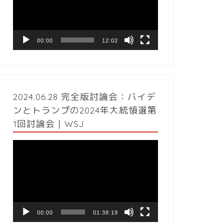
レ
ー
ヤ
ー
00:00
12:02
2024.06.28 完全版討論会：バイデ
ンとトランプの2024年大統領選第
1回討論会｜WSJ
動
画
プ
レ
ー
ヤ
ー
00:00
01:38:19