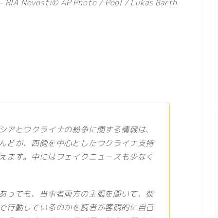
osti© AP Photo / Pool / Lukas Barth
シアとウクライナの紛争に関する情報は、
んどが、西側を中心としたウクライナ支持
えます。中にはフェイクニュースも少なく
あっても、当事者両方の主張を聞いて、彼
で行動しているのかを読者が客観的に自己