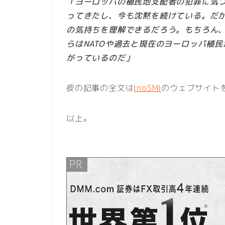
「ヨーロッパの植民地支配者の犯罪に気
ってきたし、今も沈黙を続けている。だ
の気持ちを理解できるだろう。もちろん
らはNATOや過去と現在のヨーロッパ植
がっているのだ」
彼の記事の全文は
InoSMI
のウェブサイト
以上。