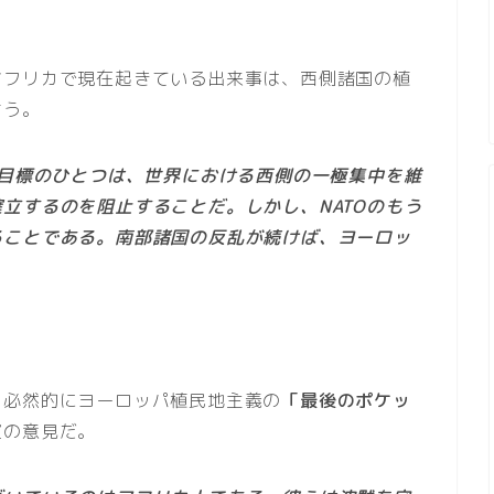
アフリカで現在起きている出来事は、西側諸国の植
言う。
の目標のひとつは、世界における西側の一極集中を維
立するのを阻止することだ。しかし、NATOのもう
ることである。南部諸国の反乱が続けば、ヨーロッ
、必然的にヨーロッパ植民地主義の
「最後のポケッ
彼の意見だ。