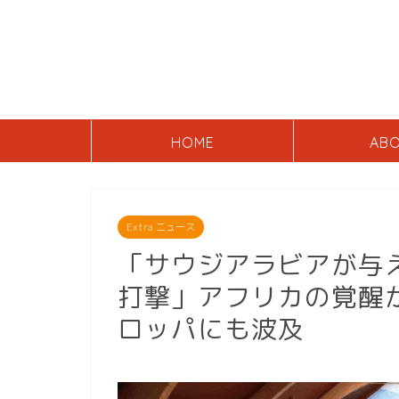
HOME
AB
Extra ニュース
「サウジアラビアが与
打撃」アフリカの覚醒
ロッパにも波及