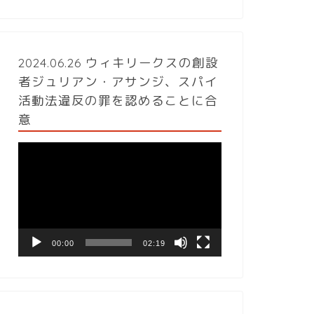
2024.06.26 ウィキリークスの創設
者ジュリアン・アサンジ、スパイ
活動法違反の罪を認めることに合
意
動
画
プ
レ
ー
ヤ
ー
00:00
02:19