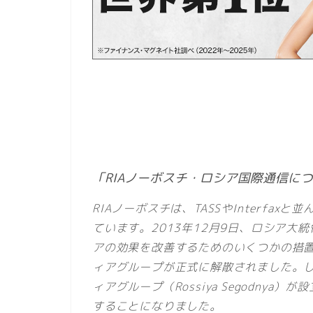
「RIAノーボスチ・ロシア国際通信に
RIAノーボスチは、TASSやInterfa
ています。2013年12月9日、ロシア
アの効果を改善するためのいくつかの措置につ
ィアグループが正式に解散されました。
ィアグループ（Rossiya Segodny
することになりました。