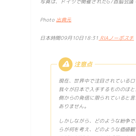
写真は、ドイツで開催されたG7首脳会議 – RIA Nov
Photo
出典元
日本時間09月10日18:31
RIAノーボスチ
現在、世界中で注目されているロ
我々が日本で入手するもののほと
側からの発信に限られていると言
ありません。
しかしながら、どのような紛争で
らが何を考え、どのような価値観