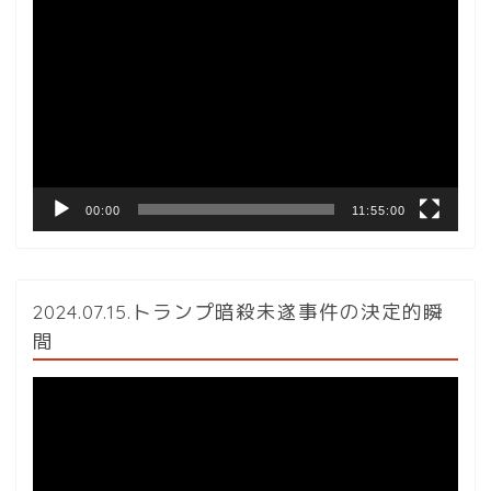
動
画
プ
レ
ー
ヤ
ー
00:00
11:55:00
2024.07.15.トランプ暗殺未遂事件の決定的瞬
間
動
画
プ
レ
ー