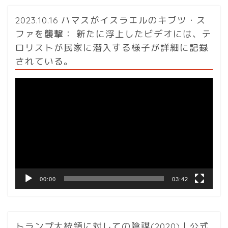
2023.10.16 ハマスがイスラエルのキブツ・ス
ファを襲撃： 新たに浮上したビデオには、テ
ロリストが民家に潜入する様子が詳細に記録
されている。
動
画
プ
レ
ー
ヤ
ー
00:00
03:42
トランプ大統領に対しての陰謀(2020)｜公式