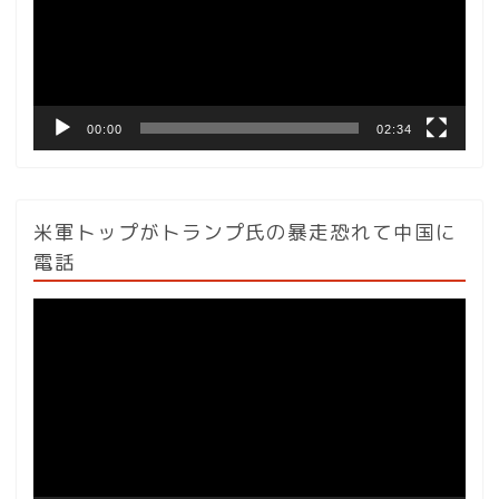
ー
ヤ
ー
00:00
02:34
米軍トップがトランプ氏の暴走恐れて中国に
電話
動
画
プ
レ
ー
ヤ
ー