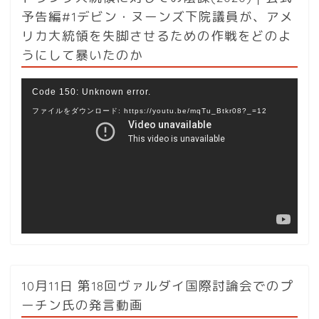
予告編#1デビン・ヌーンズ下院議員が、アメ
リカ大統領を失脚させるための作戦をどのよ
うにして暴いたのか
動
Code 150: Unknown error.
画
ファイルをダウンロード: https://youtu.be/mqTu_Btkr08?_=12
プ
レ
ー
ヤ
ー
10月11日 第18回ヴァルダイ国際討論会でのプ
ーチン氏の発言動画