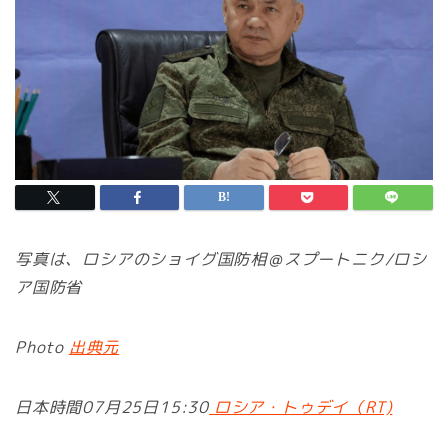
写真は、ロシアのショイグ国防相＠スプートニク/ロシ
ア国防省
Photo
出典元
日本時間07月25日15:30
ロシア・トゥデイ（RT)