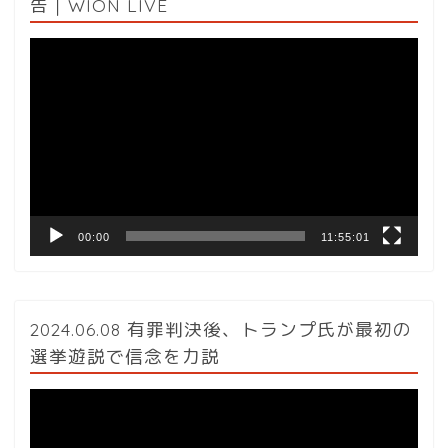
告｜WION LIVE
動
画
プ
レ
ー
ヤ
ー
00:00
11:55:01
2024.06.08 有罪判決後、トランプ氏が最初の
選挙遊説で信念を力説
動
画
プ