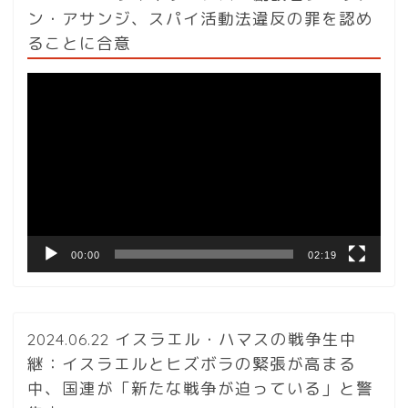
ン・アサンジ、スパイ活動法違反の罪を認め
ることに合意
動
画
プ
レ
ー
ヤ
ー
00:00
02:19
2024.06.22 イスラエル・ハマスの戦争生中
継：イスラエルとヒズボラの緊張が高まる
中、国連が「新たな戦争が迫っている」と警