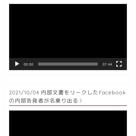
動
画
プ
レ
ー
ヤ
ー
00:00
07:44
2021/10/04 内部文書をリークしたFacebook
の内部告発者が名乗り出る l
動
画
プ
レ