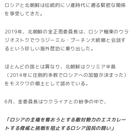
ロシアと北朝鮮は伝統的にソ連時代に遡る緊密な関係
を享受してきた。
2019年、北朝鮮の金正恩委員長は、ロシア極東のウラ
ジオストクでウラジーミル・プーチン大統領と会談す
るという珍しい海外歴訪に乗り出した。
ほとんどの国とは異なり、北朝鮮はクリミア半島
（2014年に圧倒的多数でロシアへの加盟が決まった）
をモスクワの領土として認めている。
6月、金委員長はウクライナとの紛争の中で、
「ロシアの主権を奪おうとする敵対勢力のエスカレー
トする脅威と挑戦を阻止するロシア国民の闘い」