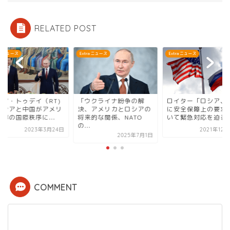
RELATED POST
ra ニュース
Extra ニュース
Extra ニュース
シア・トゥデイ（RT)
「ウクライナ紛争の解
ロイター「ロシア、
ロシアと中国がアメリ
決、アメリカとロシアの
に安全保障上の要求
導の国際秩序に...
将来的な関係、NATO
いて緊急対応を迫る
の...
2023年3月24日
2021年12
2025年7月1日
COMMENT