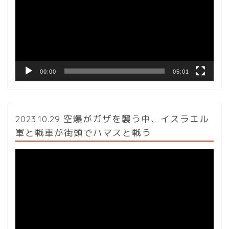
レ
ー
ヤ
ー
00:00
05:01
2023.10.29 空爆がガザを襲う中、イスラエル
軍と戦車が街頭でハマスと戦う
動
画
プ
レ
ー
ヤ
ー