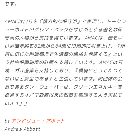
です。
AMACは自らを『精力的な保守派』と表現し、トークシ
ョーホストのグレン・ベックをはじめとする著名な保
守派の人物から支持を得ています。 AMACは、最も早
い退職年齢を62歳から64歳に段階的に引き上げ、『所
得に応じた階層構造で生活費の増加を保証する』とい
う社会保障制度の計画を支持しています。 AMACは石
油・ガス産業を支持しており、『環境にとってかつて
ないほど安全である』と主張しています。同団体の会
長であるダン・ウェーバーは、クリーンエネルギーを
推進するオバマ政権以来の政策を撤回するよう求めて
います」」
by
アンドリュー・アボット
Andrew Abbott