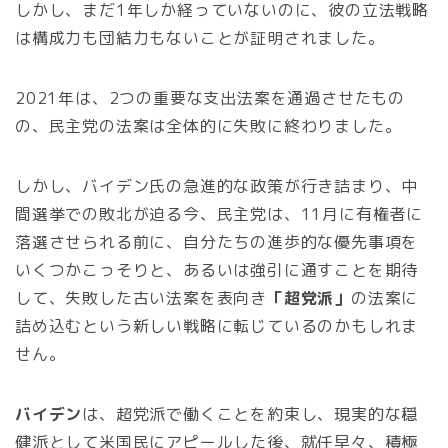
しかし、まだ1年しか経っていないのに、彼の立法戦略
は構成力も団結力もないことが証明されました。
2021年は、2つの重要な支出法案を通過させたもの
の、民主党の法案は全体的に失敗に終わりました。
しかし、バイデン氏の急進的な政策が行き詰まり、中
間選挙での敗北が迫る今、民主党は、11月に有権者に
落選させられる前に、自分たちの進歩的な優先事項を
いくつかこっそりと、あるいは強引に通すことを期待
して、失敗した古い法案を表向き
「超党派」
の法案に
詰め込むという新しい戦略に転じているのかもしれま
せん。
バイデン
は、超党派で働くことを約束し、現実的な穏
健派として米国民にアピールした後、就任早々、積極