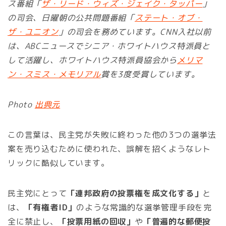
ス番組「
ザ・リード・ウィズ・ジェイク・タッパー
」
の司会、日曜朝の公共問題番組「
ステート・オブ・
ザ・ユニオン
」の司会を務めています。CNN入社以前
は、ABCニュースでシニア・ホワイトハウス特派員と
して活躍し、ホワイトハウス特派員協会から
メリマ
ン・スミス・メモリアル
賞を3度受賞しています。
Photo
出典元
この言葉は、民主党が失敗に終わった他の3つの選挙法
案を売り込むために使われた、誤解を招くようなレト
リックに酷似しています。
民主党にとって
「連邦政府の投票権を成文化する」
と
は、
「有権者ID」
のような常識的な選挙管理手段を完
全に禁止し、
「投票用紙の回収」
や
「普遍的な郵便投