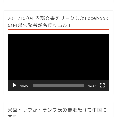
2021/10/04 内部文書をリークしたFacebook
の内部告発者が名乗り出る l
動
画
プ
レ
ー
ヤ
ー
00:00
02:34
米軍トップがトランプ氏の暴走恐れて中国に
電話