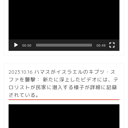
プ
レ
ー
ヤ
ー
00:00
00:49
2023.10.16 ハマスがイスラエルのキブツ・ス
ファを襲撃： 新たに浮上したビデオには、テ
ロリストが民家に潜入する様子が詳細に記録
されている。
動
画
プ
レ