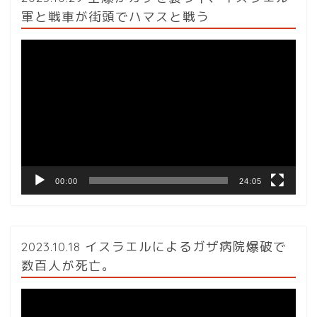
軍と戦車が街頭でハマスと戦う
動
画
プ
レ
ー
ヤ
ー
00:00
24:05
2023.10.18 イスラエルによるガザ病院爆破で
数百人が死亡。
動
画