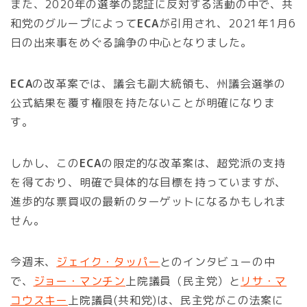
また、2020年の選挙の認証に反対する活動の中で、共
和党のグループによって
ECA
が引用され、2021年1月6
日の出来事をめぐる論争の中心となりました。
ECA
の改革案では、議会も副大統領も、州議会選挙の
公式結果を覆す権限を持たないことが明確になりま
す。
しかし、この
ECA
の限定的な改革案は、超党派の支持
を得ており、明確で具体的な目標を持っていますが、
進歩的な票買収の最新のターゲットになるかもしれま
せん。
今週末、
ジェイク・タッパー
とのインタビューの中
で、
ジョー・マンチン
上院議員（民主党）と
リサ・マ
コウスキー
上院議員(共和党)は、民主党がこの法案に