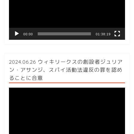
ー
ヤ
ー
00:00
01:38:19
2024.06.26 ウィキリークスの創設者ジュリア
ン・アサンジ、スパイ活動法違反の罪を認め
ることに合意
動
画
プ
レ
ー
ヤ
ー