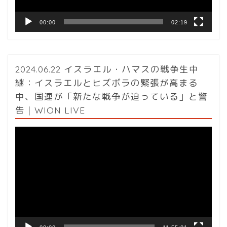
00:00
02:19
2024.06.22 イスラエル・ハマスの戦争生中
継：イスラエルとヒズボラの緊張が高まる
中、国連が「新たな戦争が迫っている」と警
告｜WION LIVE
動
画
プ
レ
ー
ヤ
ー