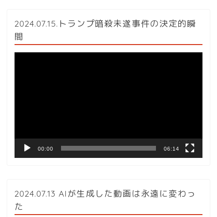
2024.07.15.トランプ暗殺未遂事件の決定的瞬
間
動
画
プ
レ
ー
ヤ
ー
00:00
06:14
2024.07.13 AIが生成した動画は永遠に変わっ
た