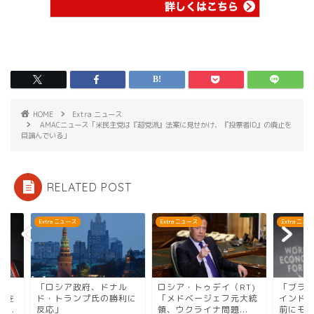
HOME
Extra ニュース
AMACニュース「米民主党は『超党派』法案に見せかけ、『投票者ID』の廃止を
目論んでいる」
RELATED POST
ra ニュース
Extra ニュース
Extra ニュース
ロシア政府、ドナル
ロシア・トゥデイ（RT)
「ブラックロックCE
・トランプ氏の勝利に
「メドベージェフ元大統
インドの富豪との提
応」
領、ウクライナ問題...
前にモディ大統領と会.