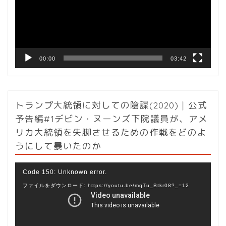
ー
ヤ
ー
00:00
03:42
トランプ大統領に対しての陰謀(2020)｜公式
予告編#1デビン・ヌーンズ下院議員が、アメ
リカ大統領を失脚させるための作戦をどのよ
うにして暴いたのか
動
Code 150: Unknown error.
画
ファイルをダウンロード: https://youtu.be/mqTu_Btkr08?_=12
プ
レ
ー
ヤ