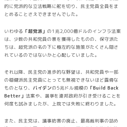
的に党派的な立法戦略に舵を切り、民主党員全員をま
とめることさえできませんでした。
いわゆる
「超党派」
の1兆2,000億ドルのインフラ法案
は、少数の共和党員の票を獲得したものの、保守派た
ちは、超党派の名の下に極左的な施策がたくさん隠さ
れているのではないかと心配していました。
それ以降、民主党の進歩的な野望は、共和党員や一部
の穏健派民主党員にとっても無視できないほど露骨な
ものとなり、
バイデン
の5兆ドル規模の
「Build Back
Better」
法案や、選挙を連邦政府が引き受けることを
何度も試みましたが、上院では失敗に終わりました。
また、民主党は、議事妨害の廃止、最高裁判事の詰め