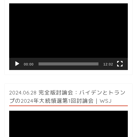
動
画
プ
レ
ー
ヤ
ー
00:00
12:02
2024.06.28 完全版討論会：バイデンとトラン
プの2024年大統領選第1回討論会｜WSJ
動
画
プ
レ