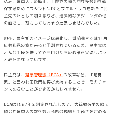
込み、選挙人団の廃止、上院での恒久的な多数派を確
保するためにワシントンDCとプエルトリコを新たに民
主党の州として加えるなど、進歩的なアジェンダの他
の面でも、努力してもあまり進展しませんでした。
現在、民主党のイメージは悪化し、世論調査では11月
に共和党の波が来ると予測されているため、民主党は
どんな手段を使ってでも自分たちの政策を実現しよう
と必死になっています。
民主党は、
選挙管理法（ECA）
の改革など、
「超党
派」
と言われる政策を再び支持することで、そのチャ
ンスを掴むことができるかもしれません。
ECA
は1887年に制定されたもので、大統領選挙の際に
議会が選挙人の数を数える際の規則と手続きを定める