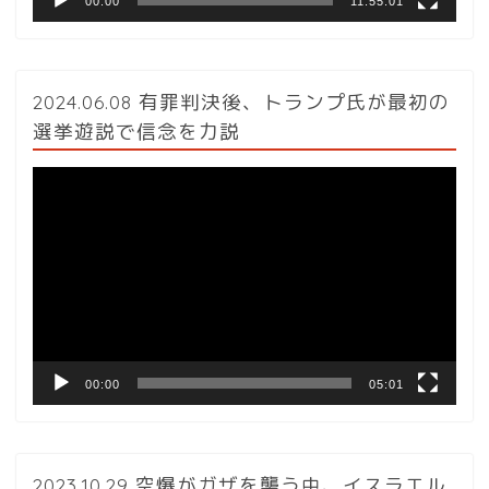
00:00
11:55:01
2024.06.08 有罪判決後、トランプ氏が最初の
選挙遊説で信念を力説
動
画
プ
レ
ー
ヤ
ー
00:00
05:01
2023.10.29 空爆がガザを襲う中、イスラエル