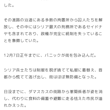
した。
その進路の沿道にある多数の拘置所から囚人たちを解
放し、その中にはシリア最大の刑務所であるセイドナ
ヤも含まれており、政権が完全に統制を失っているこ
とを象徴していた。
12月7日正午までに、パニックが街を包み込んだ。
シリア兵士たちは制服を脱ぎ捨てて私服に着替え、首
都から慌てて逃げ出し、街はほぼ無防備となった。
日没までに、ダマスカスの街路から軍関係者が姿を消
し、代わりに食料の備蓄や避難に走る怯えた市民が溢
れかえった。