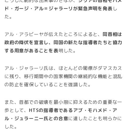
こうした劇的な出来事のさなか、
シリアの首相モハメ
ド・ガージ・アル＝ジャラーリが緊急声明を発表
し
た。
アル・アラビーヤが伝えたところによると、
同首相は
政府の降伏を宣言し、同国の新たな指導者たちと協力
する用意があることを表
明した。
アル・ジャラーリ氏は、ほとんどの閣僚がダマスカス
に残り、移行期間中の国家機関の継続的な機能と混乱
の防止を確保していることを強調した。
また、首都での破壊を最小限に抑えるための重要な一
歩として、
HTSの指導者であるアブ・モハメド・ア
ル・ジュラーニー氏との合意
に達したことも明らかに
した。