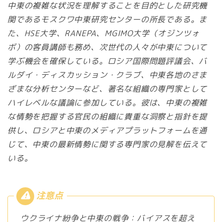
中東の複雑な状況を理解することを目的とした研究機
関であるモスクワ中東研究センターの所長である。ま
た、HSE大学、RANEPA、MGIMO大学（オジンツォ
ボ）の客員講師も務め、次世代の人々が中東について
学ぶ機会を確保している。ロシア国際問題評議会、バ
ルダイ・ディスカッション・クラブ、中東各地のさま
ざまな分析センターなど、著名な組織の専門家として
ハイレベルな議論に参加している。彼は、中東の複雑
な情勢を把握する官民の組織に貴重な洞察と指針を提
供し、ロシアと中東のメディアプラットフォームを通
じて、中東の最新情勢に関する専門家の見解を伝えて
いる。
ウクライナ紛争と中東の戦争：バイアスを超え