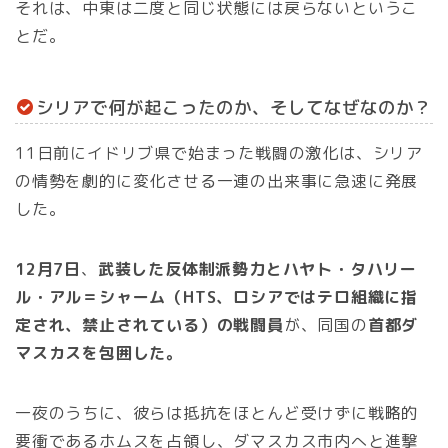
それは、中東は二度と同じ状態には戻らないというこ
とだ。
シリアで何が起こったのか、そしてなぜなのか？
11日前にイドリブ県で始まった戦闘の激化は、シリア
の情勢を劇的に変化させる一連の出来事に急速に発展
した。
12月7日
、
武装した反体制派勢力とハヤト・タハリー
ル・アル＝シャーム（HTS、ロシアではテロ組織に指
定され、禁止されている）の戦闘員
が、同国の
首都ダ
マスカスを包囲した。
一夜のうちに、彼らは抵抗をほとんど受けずに戦略的
要衝であるホムスを占領し、ダマスカス市内へと進撃