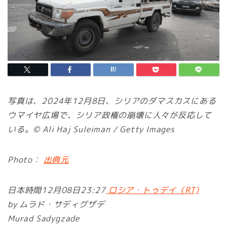
写真は、2024年12月8日、シリアのダマスカスにある
ウマイヤ広場で、シリア政権の崩壊に人々が反応して
いる。© Ali Haj Suleiman / Getty Images
Photo：
出典元
日本時間12月08日23:27
ロシア・トゥデイ（RT)
by ムラド・サディグザデ
Murad Sadygzade