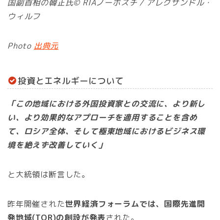
国副首相の韓正氏© RIAノーボスチ / アレクサンドル・
ウィルフ
Photo
出典元
投資とエネルギーについて
「この地域における外国投資家との交流に、より新し
い、より効果的なアプローチを適用することを含め
て、ロシア全体、そして極東地域におけるビジネス環
境を絶えず改善していく」
と大統領は断言した。
昨年開催された
世界経済フォーラムでは、国際先進開
発地域(TOR)の創設が発表
された。