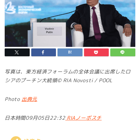
写真は、東方経済フォーラムの全体会議に出席したロ
シアのプーチン大統領© RIA Novosti / POOL
Photo
出典元
日本時間09月05日22:32
RIAノーボスチ