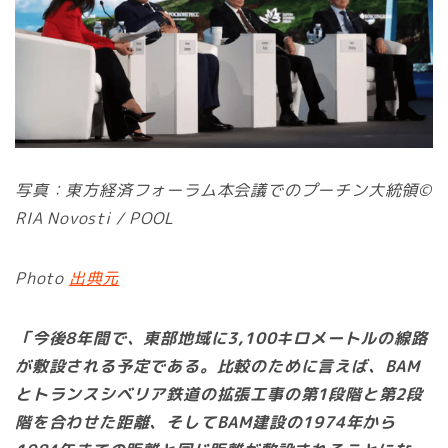
写真：東方経済フォーラム本会議でのプーチン大統領©
RIA Novosti / POOL
Photo
出典元
「今後8年間で、東部地域に3,100キロメートルの線路
が敷設される予定である。比較のために言えば、BAM
とトランスシベリア鉄道の拡張工事の第1段階と第2段
階を合わせた距離、そしてBAM建設の1974年から