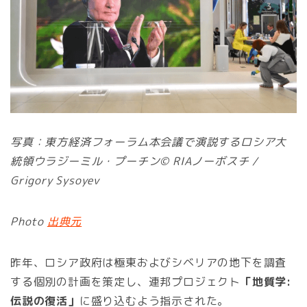
写真：東方経済フォーラム本会議で演説するロシア大
統領ウラジーミル・プーチン© RIAノーボスチ /
Grigory Sysoyev
Photo
出典元
昨年、ロシア政府は極東およびシベリアの地下を調査
する個別の計画を策定し、連邦プロジェクト
「地質学:
伝説の復活」
に盛り込むよう指示された。