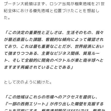
プーチン大統領はまず、ロシア当局が極東地域を21世
紀全体における優先地域と位置づけたことを想起し
た。
「この決定の重要性と正しさは、生活そのもの、我々
が最近直面した課題、客観的な傾向によって確認され
ており、これは最も重要なことだが、世界経済におい
て強まりつつある、主要なビジネス関係、貿易ルー
ト、そして全般的に開発のベクトルが東と南半球へと
ますます再編されていることである」
として次のように続けた。
「この地域はこれらの市場へのアクセスを提供し、
『一部の西側エリート』が作り出した障壁を克服する
ことを可能にする。極東連邦管区(FEFD)では、教育か