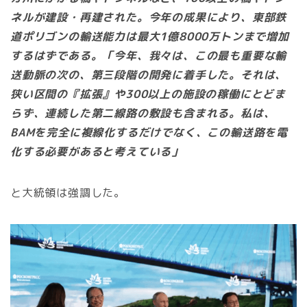
ネルが建設・再建された。今年の成果により、東部鉄
道ポリゴンの輸送能力は最大1億8000万トンまで増加
するはずである。「今年、我々は、この最も重要な輸
送動脈の次の、第三段階の開発に着手した。それは、
狭い区間の『拡張』や300以上の施設の稼働にとどま
らず、連続した第二線路の敷設も含まれる。私は、
BAMを完全に複線化するだけでなく、この輸送路を電
化する必要があると考えている」
と大統領は強調した。