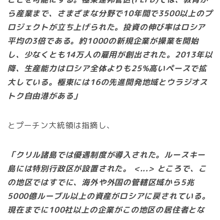
ら産業まで、さまざまな分野で10年間で3500以上のプ
ロジェクトが立ち上げられた。投資の伸び率はロシア
平均の3倍である。約1000の新規企業が操業を開始
し、少なくとも14万人の雇用が創出された。2013年以
降、生産能力はロシア全体よりも25%高いペースで拡
大している。極東には16の先進開発地域とウラジオス
トク自由港がある」
とプーチン大統領は指摘し、
「クリル諸島では優遇制度が導入された。ルースキー
島には特別行政区が設置された。 <...> ところで、こ
の地区ではすでに、海外や外国の管轄区域から5兆
5000億ルーブル以上の資産がロシアに戻されている。
現在までに100社以上の企業がこの地区の居住者とな