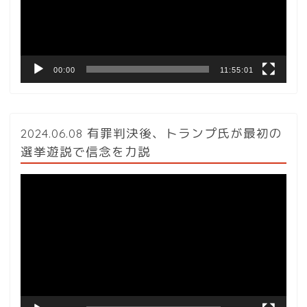
ー
ヤ
ー
00:00
11:55:01
2024.06.08 有罪判決後、トランプ氏が最初の
選挙遊説で信念を力説
動
画
プ
レ
ー
ヤ
ー