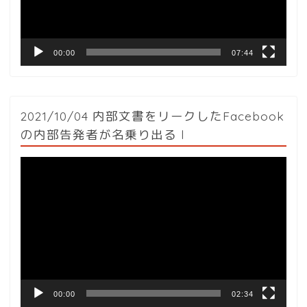
ー
00:00
07:44
2021/10/04 内部文書をリークしたFacebook
の内部告発者が名乗り出る l
動
画
プ
レ
ー
ヤ
ー
00:00
02:34