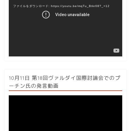
画
ファイルをダウンロード: https://youtu.be/mqTu_Btkr08?_=12
プ
レ
ー
ヤ
ー
10月11日 第18回ヴァルダイ国際討論会でのプ
ーチン氏の発言動画
動
画
プ
レ
ー
ヤ