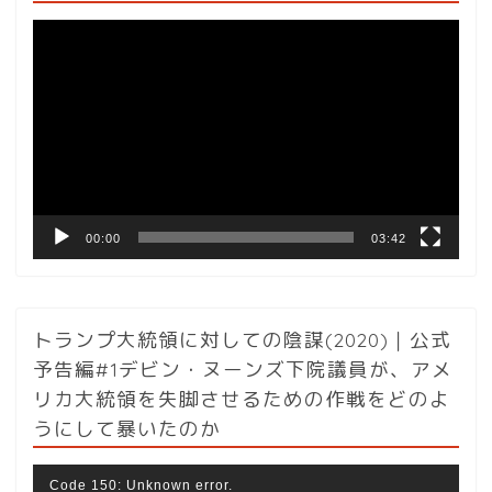
動
画
プ
レ
ー
ヤ
ー
00:00
03:42
トランプ大統領に対しての陰謀(2020)｜公式
予告編#1デビン・ヌーンズ下院議員が、アメ
リカ大統領を失脚させるための作戦をどのよ
うにして暴いたのか
動
Code 150: Unknown error.