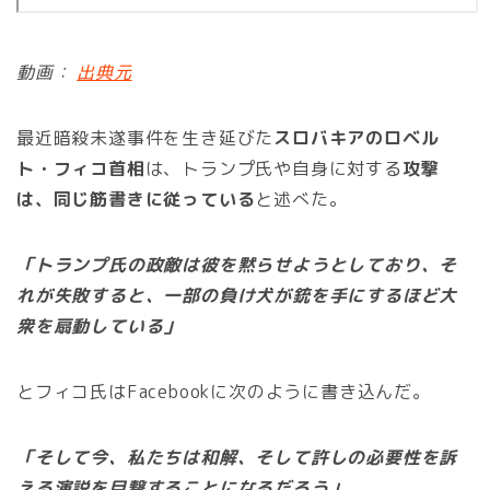
動画：
出典元
最近暗殺未遂事件を生き延びた
スロバキアのロベル
ト・フィコ首相
は、トランプ氏や自身に対する
攻撃
は、同じ筋書きに従っている
と述べた。
「トランプ氏の政敵は彼を黙らせようとしており、そ
れが失敗すると、一部の負け犬が銃を手にするほど大
衆を扇動している」
とフィコ氏はFacebookに次のように書き込んだ。
「そして今、私たちは和解、そして許しの必要性を訴
える演説を目撃することになるだろう」