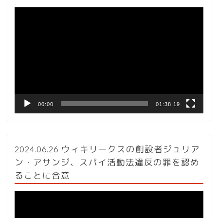
動
画
プ
レ
ー
ヤ
ー
00:00
01:38:19
2024.06.26 ウィキリークスの創設者ジュリア
ン・アサンジ、スパイ活動法違反の罪を認め
ることに合意
動
画
プ