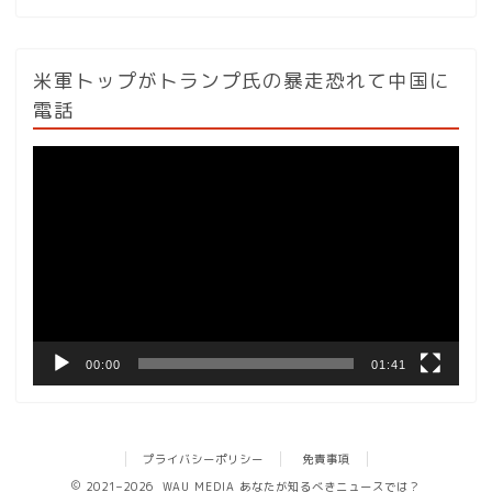
米軍トップがトランプ氏の暴走恐れて中国に
電話
動
画
プ
レ
ー
ヤ
ー
00:00
01:41
プライバシーポリシー
免責事項
2021–2026 WAU MEDIA あなたが知るべきニュースでは？