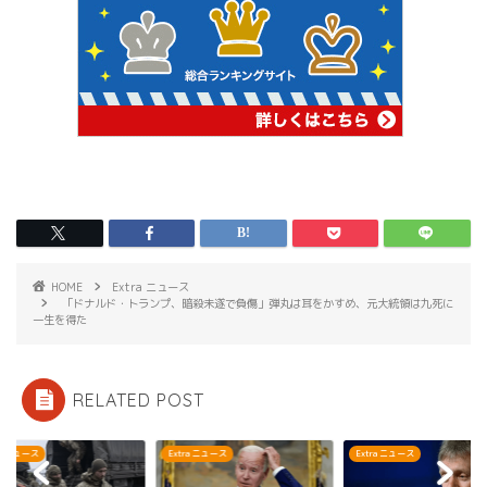
HOME
Extra ニュース
「ドナルド・トランプ、暗殺未遂で負傷」弾丸は耳をかすめ、元大統領は九死に
一生を得た
RELATED POST
ra ニュース
Extra ニュース
Extra ニュース