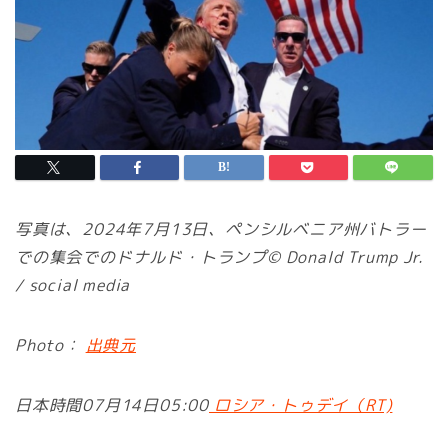
写真は、2024年7月13日、ペンシルベニア州バトラー
での集会でのドナルド・トランプ© Donald Trump Jr.
/ social media
Photo：
出典元
日本時間07月14日05:00
ロシア・トゥデイ（RT)