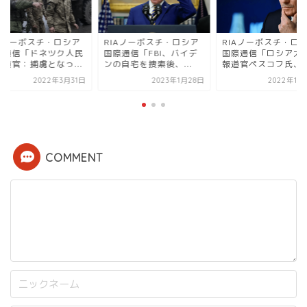
IAノーボスチ・ロシア
RIAノーボスチ・ロシア
RIAノーボスチ・ロ
際通信「FBI、バイデ
国際通信「ロシア大統領
国際通信「ドネツク
自宅を捜索後、...
報道官ペスコフ氏、ケ...
軍報道官：捕虜となっ.
2023年1月28日
2022年11月11日
2022年3
COMMENT