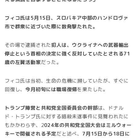
フィコ氏は5月15日、スロバキア中部のハンドロヴァ
市で群衆に近づいた際に数発撃たれた。
その場で逮捕された
犯人は、ウクライナへの武器輸出
停止という首相の決定に強く反対していたとされる71
歳の左翼活動家
だった。
フィコ氏は当初、生命の危機に瀕していたが、すぐに
回復し、
今月初旬には職場復帰
を果たした。
トランプ陣営と共和党全国委員会の幹部
は、ドナル
ド・トランプ氏に対する暗殺未遂事件に見舞われたに
もかかわらず、2
024年の共和党全国大会はミルウォー
キーで開催される予定
だと述べ、
7月15日から18日に