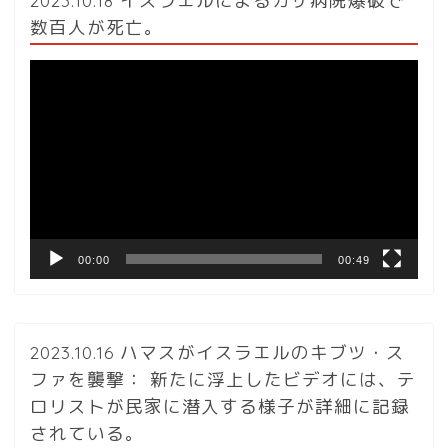
2023.10.18 イスラエルによるガザ病院爆破で
数百人が死亡。
動
画
プ
レ
ー
ヤ
ー
00:00
00:49
2023.10.16 ハマスがイスラエルのキブツ・ス
ファを襲撃： 新たに浮上したビデオには、テ
ロリストが民家に潜入する様子が詳細に記録
されている。