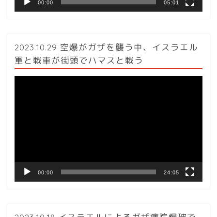
00:00
05:01
2023.10.29 空爆がガザを襲う中、イスラエル
軍と戦車が街頭でハマスと戦う
動
画
プ
レ
ー
ヤ
ー
00:00
24:05