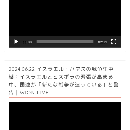
レ
ー
ヤ
ー
00:00
02:19
2024.06.22 イスラエル・ハマスの戦争生中
継：イスラエルとヒズボラの緊張が高まる
中、国連が「新たな戦争が迫っている」と警
告｜WION LIVE
動
画
プ
レ