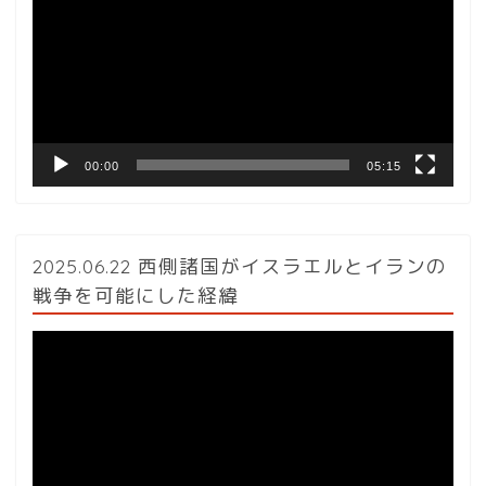
プ
レ
ー
ヤ
ー
00:00
05:15
2025.06.22 西側諸国がイスラエルとイランの
戦争を可能にした経緯
動
画
プ
レ
ー
ヤ
ー