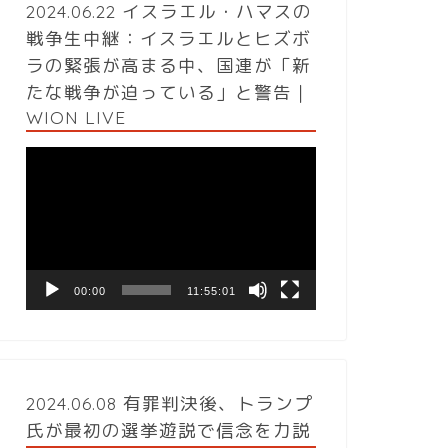
2024.06.22 イスラエル・ハマスの
戦争生中継：イスラエルとヒズボ
ラの緊張が高まる中、国連が「新
たな戦争が迫っている」と警告｜
WION LIVE
動
画
プ
レ
ー
ヤ
ー
00:00
11:55:01
2024.06.08 有罪判決後、トランプ
氏が最初の選挙遊説で信念を力説