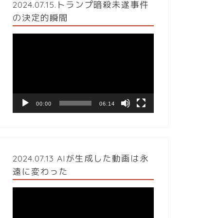
2024.07.15.トランプ暗殺未遂事件
の決定的瞬間
動
画
プ
レ
ー
ヤ
ー
00:00
06:14
2024.07.13 AIが生成した動画は永
遠に変わった
動
画
プ