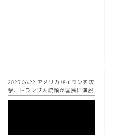
2025.06.22 アメリカがイランを攻
撃、トランプ大統領が国民に演説
動
画
プ
レ
ー