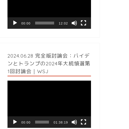
レ
ー
ヤ
ー
00:00
12:02
2024.06.28 完全版討論会：バイデ
ンとトランプの2024年大統領選第
1回討論会｜WSJ
動
画
プ
レ
ー
ヤ
ー
00:00
01:38:19