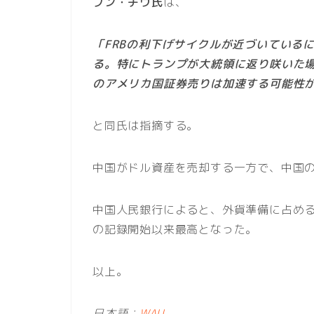
ブン・チウ氏
は、
「FRBの利下げサイクルが近づいている
る。特にトランプが大統領に返り咲いた
のアメリカ国証券売りは加速する可能性
と同氏は指摘する。
中国がドル資産を売却する一方で、中国
中国人民銀行によると、外貨準備に占める貴
の記録開始以来最高となった。
以上。
日本語：
WAU