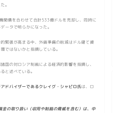
した。
機関債を合わせて合計533億ドルを売却し、同時に
がデータで明らかになった。
学的緊張が高まる中、外貨準備の削減はドル建て資
一環ではないかと指摘している。
側諸国の対ロシア制裁による経済的影響を指摘し、
いると述べている。
済アドバイザーであるクレイグ・シャピロ氏
は、ロ
備金の取り扱い（収用や制裁の脅威を含む）は、中