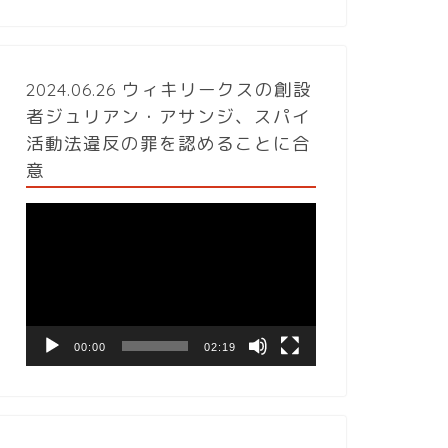
2024.06.26 ウィキリークスの創設
者ジュリアン・アサンジ、スパイ
活動法違反の罪を認めることに合
意
動
画
プ
レ
ー
ヤ
ー
00:00
02:19