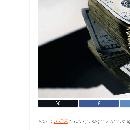
Photo
出典元
© Getty Images / ATU Ima