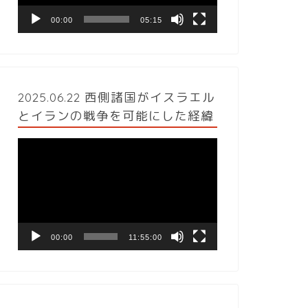
ヤ
ー
00:00
05:15
2025.06.22 西側諸国がイスラエル
とイランの戦争を可能にした経緯
動
画
プ
レ
ー
ヤ
ー
00:00
11:55:00