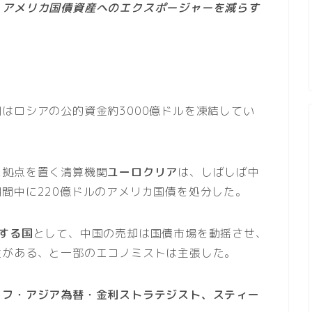
、アメリカ国債資産へのエクスポージャーを減らす
。
はロシアの公的資金約3000億ドルを凍結してい
に拠点を置く清算機関
ユーロクリア
は、しばしば中
間中に220億ドルのアメリカ国債を処分した。
する国
として、中国の売却は国債市場を動揺させ、
性がある、と一部のエコノミストは主張した。
ーフ・アジア為替・金利ストラテジスト、スティー