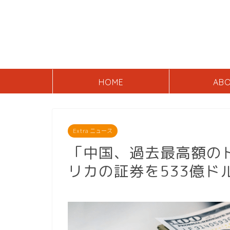
HOME
AB
Extra ニュース
「中国、過去最高額の
リカの証券を533億ド